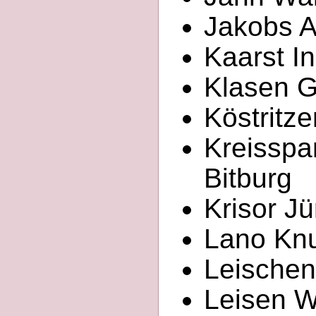
Jakobs Ar
Kaarst In
Klasen G
Köstritze
Kreisspa
Bitburg
Krisor Jü
Lano Knu
Leischen
Leisen We