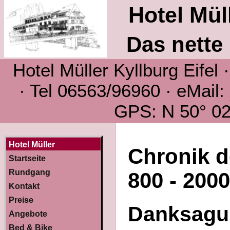
Hotel Müll
Das nette 
Hotel Müller Kyllburg Eifel
· Tel 06563/96960 · eMail:
GPS: N 50° 02´
Hotel Müller
Chronik d
Startseite
Rundgang
800 - 200
Kontakt
Preise
Danksagu
Angebote
Bed & Bike