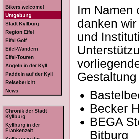
Im Namen d
Bikers welcome!
Umgebung
danken wir
Stadt Kyllburg
Region Eifel
und Institu
Eifel-Golf
Unterstütz
Eifel-Wandern
Eifel-Touren
vorliegend
Angeln in der Kyll
Gestaltung
Paddeln auf der Kyll
Reisebericht
News
Bastelbe
Becker 
Chronik der Stadt
Kyllburg
BEGA St
Kyllburg in der
Frankenzeit
Bitburg
Kyllburg in der