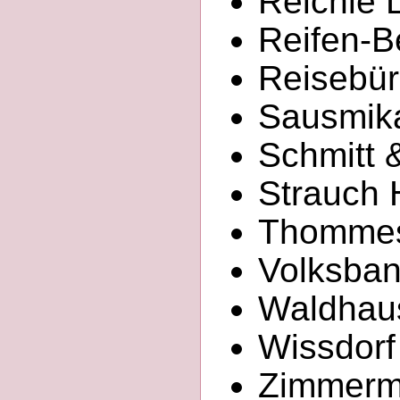
Reichle 
Reifen-B
Reisebür
Sausmika
Schmitt &
Strauch 
Thommes
Volksban
Waldhau
Wissdorf
Zimmerma