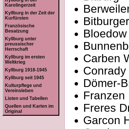
Karolingerzeit
Berweiler
Kyllburg in der Zeit der
Bitburger
Kurfürsten
Französische
Bloedow 
Besatzung
Kyllburg unter
Bunnenbe
preussischer
Herrschaft
Carben W
Kyllburg im ersten
Weltkrieg
Conrady 
Kyllburg 1918-1945
Kyllburg seit 1945
Dömer-Bri
Kulturpflege und
Vereinsleben
Franzen 
Listen und Tabellen
Freres Dr
Quellen und Karten im
Original
Garcon H