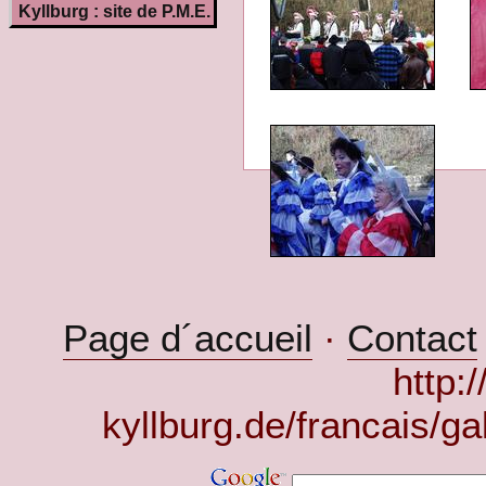
Kyllburg : site de P.M.E.
Page d´accueil
·
Contact
http:
kyllburg.de/francais/g