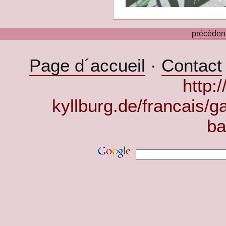
précéden
Page d´accueil
·
Contact
http:
kyllburg.de/francais/g
ba