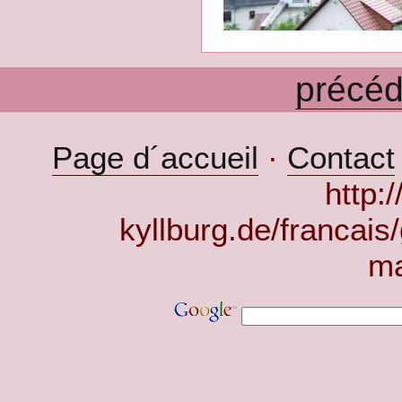
précéd
Page d´accueil
·
Contact
http:
kyllburg.de/francais
ma