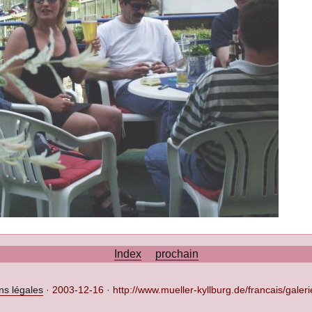
Index
prochain
ns légales
·
2003-12-16 · http://www.mueller-kyllburg.de/francais/galer