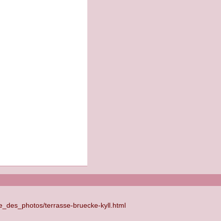
ie_des_photos/terrasse-bruecke-kyll.html