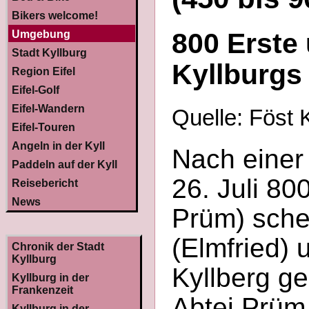
Bikers welcome!
800 Erste
Umgebung
Stadt Kyllburg
Kyllburgs
Region Eifel
Eifel-Golf
Eifel-Wandern
Quelle: Föst K
Eifel-Touren
Angeln in der Kyll
Nach eine
Paddeln auf der Kyll
26. Juli 80
Reisebericht
News
Prüm) sche
(Elmfried)
Chronik der Stadt
Kyllburg
Kyllberg g
Kyllburg in der
Frankenzeit
Abtei Prüm,
Kyllburg in der