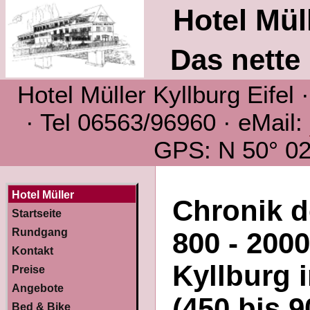
Hotel Müll
Das nette 
Hotel Müller Kyllburg Eifel
· Tel 06563/96960 · eMail:
GPS: N 50° 02´
Hotel Müller
Chronik d
Startseite
Rundgang
800 - 200
Kontakt
Kyllburg 
Preise
Angebote
(450 bis 9
Bed & Bike