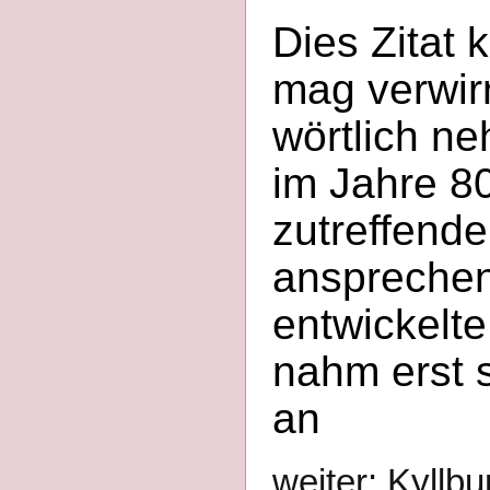
Dies Zitat 
mag verwirr
wörtlich n
im Jahre 8
zutreffende
ansprechen
entwickelt
nahm erst 
an
weiter: Kyllbu