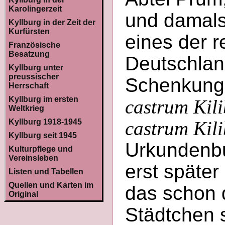
Karolingerzeit
und damals 
Kyllburg in der Zeit der
Kurfürsten
eines der r
Französische
Besatzung
Deutschlan
Kyllburg unter
preussischer
Schenkungs
Herrschaft
Kyllburg im ersten
castrum Kil
Weltkrieg
Kyllburg 1918-1945
castrum Kil
Kyllburg seit 1945
Urkundenbuc
Kulturpflege und
Vereinsleben
erst später
Listen und Tabellen
Quellen und Karten im
das schon 
Original
Städtchen s