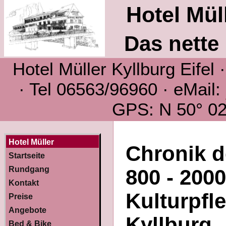
Hotel Müll
Das nette 
Hotel Müller Kyllburg Eifel
· Tel 06563/96960 · eMail:
GPS: N 50° 02´
Hotel Müller
Chronik d
Startseite
Rundgang
800 - 200
Kontakt
Kulturpfl
Preise
Angebote
Kyllburg
Bed & Bike