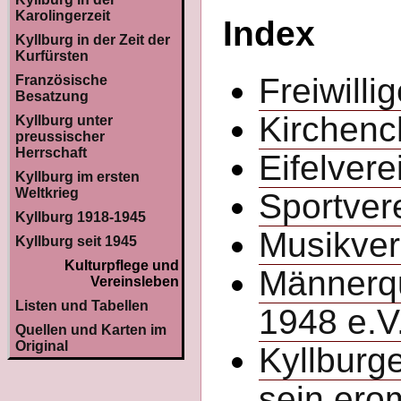
Karolingerzeit
Index
Kyllburg in der Zeit der
Kurfürsten
Freiwilli
Französische
Besatzung
Kirchenc
Kyllburg unter
preussischer
Herrschaft
Eifelvere
Kyllburg im ersten
Weltkrieg
Sportver
Kyllburg 1918-1945
Musikver
Kyllburg seit 1945
Kulturpflege und
Männerqu
Vereinsleben
Listen und Tabellen
1948 e.V
Quellen und Karten im
Original
Kyllburg
sein ero