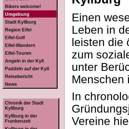
Bikers welcome!
Einen wesen
Umgebung
Stadt Kyllburg
Leben in d
Region Eifel
Eifel-Golf
leisten die
Eifel-Wandern
zum soziale
Eifel-Touren
Angeln in der Kyll
unter Berü
Paddeln auf der Kyll
Menschen i
Reisebericht
News
In chronolo
Chronik der Stadt
Gründungsj
Kyllburg
Kyllburg in der
Vereine hie
Frankenzeit
Kyllburg in der