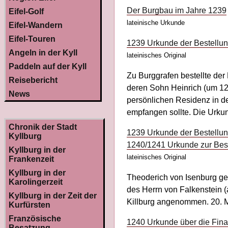
Der Burgbau im Jahre 1239
Eifel-Golf
lateinische Urkunde
Eifel-Wandern
Eifel-Touren
1239 Urkunde der Bestellun
Angeln in der Kyll
lateinisches Original
Paddeln auf der Kyll
Zu Burggrafen bestellte de
Reisebericht
deren Sohn Heinrich (um 122
News
persönlichen Residenz in d
empfangen sollte. Die Urkun
Chronik der Stadt
1239 Urkunde der Bestellun
Kyllburg
1240/1241 Urkunde zur Best
Kyllburg in der
lateinisches Original
Frankenzeit
Kyllburg in der
Theoderich von Isenburg ge
Karolingerzeit
des Herrn von Falkenstein (
Kyllburg in der Zeit der
Killburg angenommen. 20. 
Kurfürsten
Französische
1240 Urkunde über die Fina
Besatzung