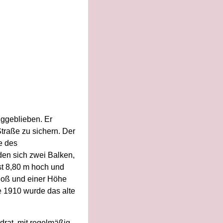
iggeblieben. Er
traße zu sichern. Der
e des
den sich zwei Balken,
t 8,80 m hoch und
hoß und einer Höhe
e 1910 wurde das alte
drat, mit regelmäßig