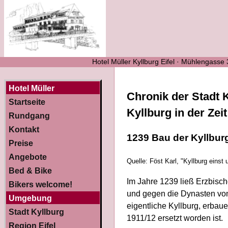
Hotel Müller Kyllburg Eifel · Mühlengasse
Hotel Müller
Chronik der Stadt K
Startseite
Kyllburg in der Zei
Rundgang
Kontakt
1239 Bau der Kyllbur
Preise
Angebote
Quelle: Föst Karl, "Kyllburg einst 
Bed & Bike
Im Jahre 1239 ließ Erzbisch
Bikers welcome!
und gegen die Dynasten von 
Umgebung
eigentliche Kyllburg, erbau
Stadt Kyllburg
1911/12 ersetzt worden ist.
Region Eifel