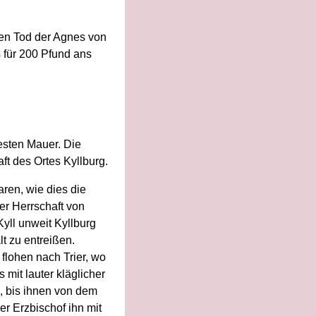
den Tod der Agnes von
 für 200 Pfund ans
esten Mauer. Die
t des Ortes Kyllburg.
ren, wie dies die
er Herrschaft von
yll unweit Kyllburg
t zu entreißen.
flohen nach Trier, wo
mit lauter kläglicher
 bis ihnen von dem
r Erzbischof ihn mit