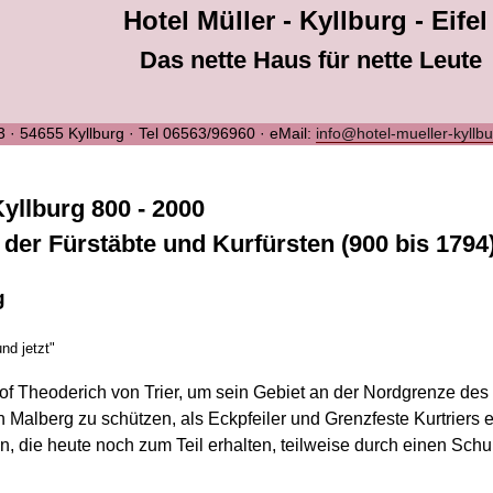
Hotel Müller - Kyllburg - Eifel
Das nette Haus für nette Leute
 3 · 54655 Kyllburg · Tel 06563/96960 · eMail:
info@hotel-mueller-kyllb
yllburg 800 - 2000
t der Fürstäbte und Kurfürsten (900 bis 1794
g
und jetzt"
of Theoderich von Trier, um sein Gebiet an der Nordgrenze des 
Malberg zu schützen, als Eckpfeiler und Grenzfeste Kurtriers e
en, die heute noch zum Teil erhalten, teilweise durch einen Sc