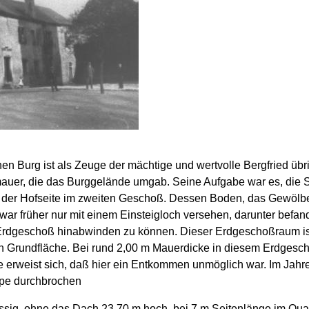
hen Burg ist als Zeuge der mächtige und wertvolle Bergfried übr
auer, die das Burggelände umgab. Seine Aufgabe war es, die S
uf der Hofseite im zweiten Geschoß. Dessen Boden, das Gewölb
ar früher nur mit einem Einsteigloch versehen, darunter befan
Erdgeschoß hinabwinden zu können. Dieser Erdgeschoßraum is
an Grundfläche. Bei rund 2,00 m Mauerdicke in diesem Erdgesc
e erweist sich, daß hier ein Entkommen unmöglich war. Im Jahr
ppe durchbrochen
ossig, ohne das Dach 23,70 m hoch, bei 7 m Seitenlänge im Qua