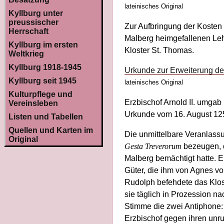
lateinisches Original
Kyllburg unter
preussischer
Zur Aufbringung der Kosten
Herrschaft
Malberg heimgefallenen Leh
Kyllburg im ersten
Kloster St. Thomas.
Weltkrieg
Kyllburg 1918-1945
Urkunde zur Erweiterung de
Kyllburg seit 1945
lateinisches Original
Kulturpflege und
Erzbischof Arnold II. umgab
Vereinsleben
Urkunde vom 16. August 1256
Listen und Tabellen
Quellen und Karten im
Die unmittelbare Veranlass
Original
Gesta Treverorum
bezeugen, d
Malberg bemächtigt hatte. E
Güter, die ihm von Agnes v
Rudolph befehdete das Klost
sie täglich in Prozession n
Stimme die zwei Antiphone
Erzbischof gegen ihren unru