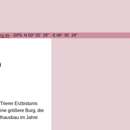
urg.de
·
GPS: N 50° 02´ 29" - E 06° 35´ 28"
)
Trierer Erzbistums
ine größere Burg, die
hulhausbau im Jahre