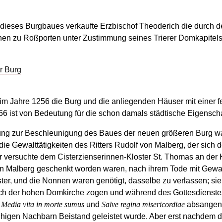
 dieses Burgbaues verkaufte Erzbischof Theoderich die durch 
en zu Roßporten unter Zustimmung seines Trierer Domkapitels
r Burg
 im Jahre 1256 die Burg und die anliegenden Häuser mit einer f
 ist von Bedeutung für die schon damals städtische Eigenschaf
ung zur Beschleunigung des Baues der neuen größeren Burg wa
ie Gewalttätigkeiten des Ritters Rudolf von Malberg, der sich d
r versuchte dem Cisterzienserinnen-Kloster St. Thomas an der K
on Malberg geschenkt worden waren, nach ihrem Tode mit Gewal
er, und die Nonnen waren genötigt, dasselbe zu verlassen; sie 
ach der hohen Domkirche zogen und während des Gottesdienstes 
:
Media vita in morte sumus
und
Salve regina misericordiae
absangen,
higen Nachbarn Beistand geleistet wurde. Aber erst nachdem de