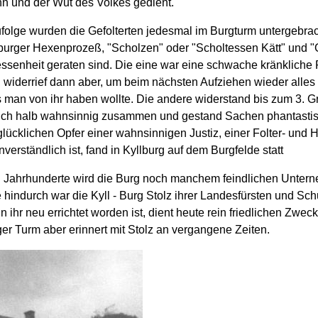
n und der Wut des Volkes gedient.
folge wurden die Gefolterten jedesmal im Burgturm untergebrac
lburger Hexenprozeß, "Scholzen" oder "Scholtessen Kätt" und "
ssenheit geraten sind. Die eine war eine schwache kränkliche 
 widerrief dann aber, um beim nächsten Aufziehen wieder alles
 man von ihr haben wollte. Die andere widerstand bis zum 3. 
uch halb wahnsinnig zusammen und gestand Sachen phantastisc
ücklichen Opfer einer wahnsinnigen Justiz, einer Folter- und H
rständlich ist, fand in Kyllburg auf dem Burgfelde statt
n Jahrhunderte wird die Burg noch manchem feindlichen Unter
hindurch war die Kyll - Burg Stolz ihrer Landesfürsten und Sch
 ihr neu errichtet worden ist, dient heute rein friedlichen Zweck
er Turm aber erinnert mit Stolz an vergangene Zeiten.