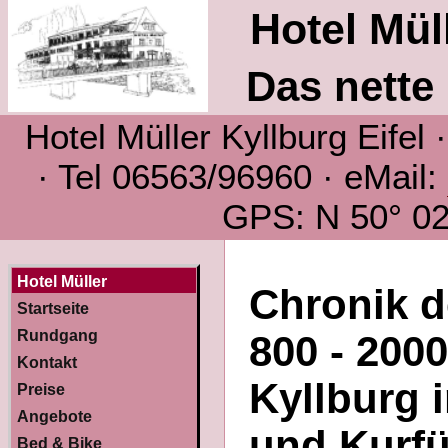
Hotel Müll
Das nette 
Hotel Müller Kyllburg Eifel
· Tel 06563/96960 · eMail:
GPS: N 50° 02´
Hotel Müller
Chronik d
Startseite
Rundgang
800 - 200
Kontakt
Kyllburg i
Preise
Angebote
und Kurfü
Bed & Bike