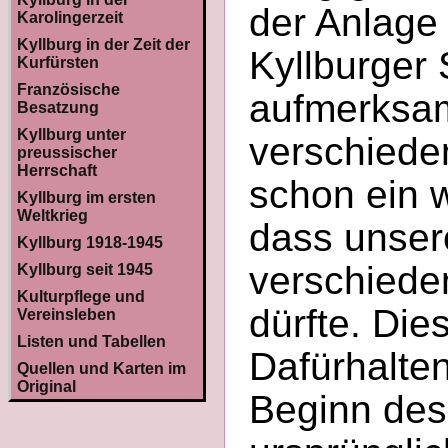
der Anlage
Karolingerzeit
Kyllburg in der Zeit der
Kyllburger S
Kurfürsten
Französische
aufmerksam
Besatzung
Kyllburg unter
verschiede
preussischer
Herrschaft
schon ein 
Kyllburg im ersten
Weltkrieg
dass unser
Kyllburg 1918-1945
verschiede
Kyllburg seit 1945
Kulturpflege und
dürfte. Di
Vereinsleben
Listen und Tabellen
Dafürhalte
Quellen und Karten im
Original
Beginn des