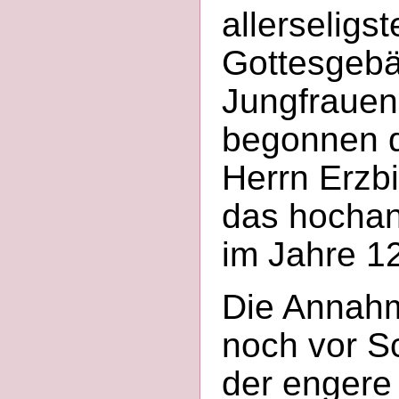
allerseligs
Gottesgebär
Jungfrauen
begonnen 
Herrn Erzbi
das hochan
im Jahre 1
Die Annahme
noch vor S
der engere