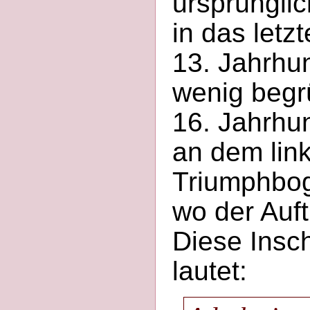
ursprünglic
in das letzt
13. Jahrhun
wenig begrü
16. Jahrhu
an dem link
Triumphbog
wo der Auft
Diese Insch
lautet: