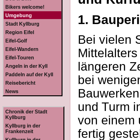
Bikers welcome!
1. Bauperi
Umgebung
Stadt Kyllburg
Region Eifel
Bei vielen 
Eifel-Golf
Mittelalter
Eifel-Wandern
Eifel-Touren
längeren Z
Angeln in der Kyll
Paddeln auf der Kyll
bei wenige
Reisebericht
Bauwerken 
News
und Turm i
Chronik der Stadt
von einem 
Kyllburg
Kyllburg in der
fertig geste
Frankenzeit
Kyllburg in der