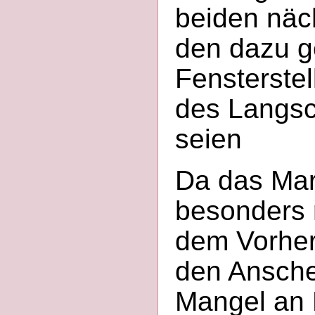
beiden näc
den dazu g
Fensterste
des Langsc
seien
Da das Mari
besonders r
dem Vorher
den Anschei
Mangel an 