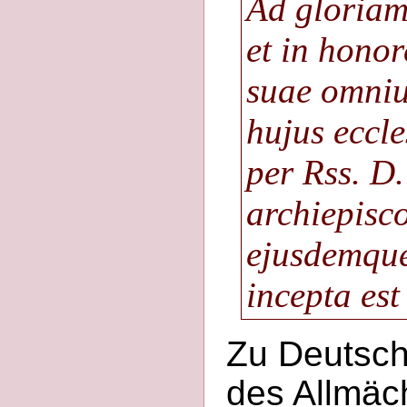
Ad gloriam
et in honor
suae omniu
hujus eccle
per Rss. D
archiepisc
ejusdemque
incepta es
Zu Deutsch
des Allmäc