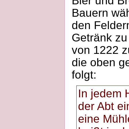
Bier und B
Bauern wäh
den Felder
Getränk zu
von 1222 z
die oben ge
folgt:
In jedem 
der Abt e
eine Müh