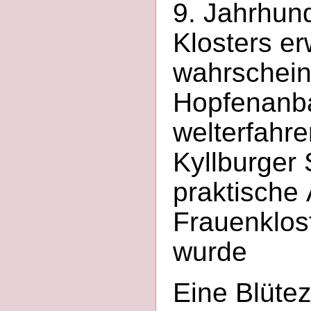
9. Jahrhun
Klosters er
wahrscheinl
Hopfenanba
welterfahr
Kyllburger 
praktische 
Frauenklost
wurde
Eine Blütez