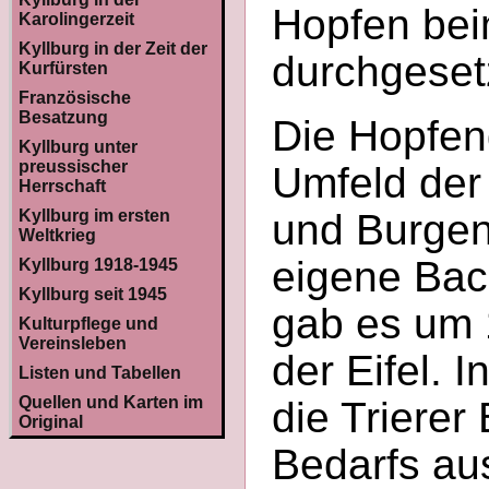
Hopfen bei
Karolingerzeit
Kyllburg in der Zeit der
durchgesetz
Kurfürsten
Französische
Besatzung
Die Hopfen
Kyllburg unter
preussischer
Umfeld der 
Herrschaft
Kyllburg im ersten
und Burgen
Weltkrieg
eigene Bac
Kyllburg 1918-1945
Kyllburg seit 1945
gab es um 
Kulturpflege und
Vereinsleben
der Eifel. 
Listen und Tabellen
Quellen und Karten im
die Trierer
Original
Bedarfs aus