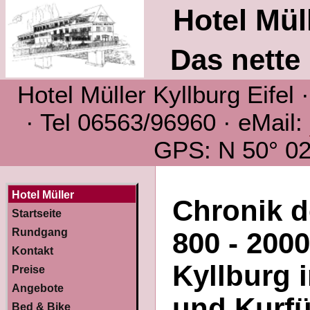
Hotel Müll
Das nette 
Hotel Müller Kyllburg Eifel
· Tel 06563/96960 · eMail:
GPS: N 50° 02´
Hotel Müller
Chronik d
Startseite
Rundgang
800 - 200
Kontakt
Kyllburg i
Preise
Angebote
und Kurfü
Bed & Bike