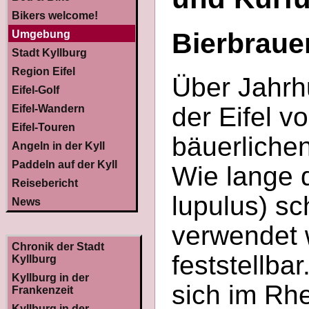
Bikers welcome!
Bierbrauer
Umgebung
Stadt Kyllburg
Region Eifel
Über Jahrh
Eifel-Golf
der Eifel v
Eifel-Wandern
Eifel-Touren
bäuerlichen
Angeln in der Kyll
Paddeln auf der Kyll
Wie lange 
Reisebericht
lupulus) s
News
verwendet w
Chronik der Stadt
feststellbar
Kyllburg
Kyllburg in der
sich im Rh
Frankenzeit
Kyllburg in der