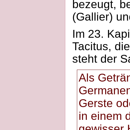
bezeugt, be
(Gallier) u
Im 23. Kapi
Tacitus, di
steht der S
Als Geträ
Germanen 
Gerste od
in einem 
gewisser 