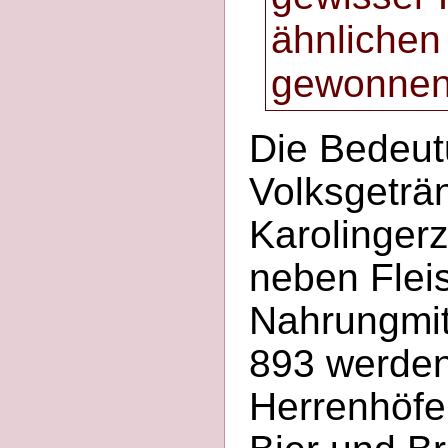
ähnlichen
gewonnen
Die Bedeut
Volksgeträn
Karolingerz
neben Flei
Nahrungmit
893 werden
Herrenhöfe