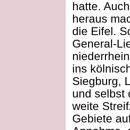
hatte. Auc
heraus mach
die Eifel.
General-Li
niederrhei
ins kölnisc
Siegburg, 
und selbst 
weite Strei
Gebiete auf