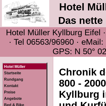
Hotel Müll
Das nette 
Hotel Müller Kyllburg Eifel
· Tel 06563/96960 · eMail:
GPS: N 50° 02´
Hotel Müller
Chronik d
Startseite
Rundgang
800 - 200
Kontakt
Kyllburg i
Preise
Angebote
und Kurfü
Bed & Bike