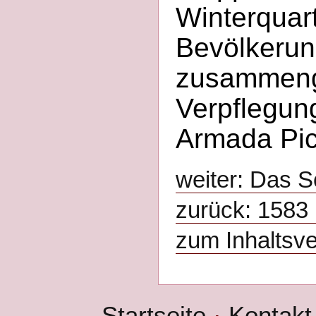
Winterquar
Bevölkerun
zusammeng
Verpflegun
Armada Picc
weiter: Das 
zurück: 1583
zum Inhaltsve
Startseite
·
Kontakt