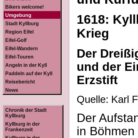
Bikers welcome!
1618: Kyll
Umgebung
Stadt Kyllburg
Krieg
Region Eifel
Eifel-Golf
Eifel-Wandern
Der Dreißi
Eifel-Touren
und der Ei
Angeln in der Kyll
Paddeln auf der Kyll
Erzstift
Reisebericht
News
Quelle: Karl F
Chronik der Stadt
Der Aufsta
Kyllburg
Kyllburg in der
in Böhmen (
Frankenzeit
Kyllburg in der