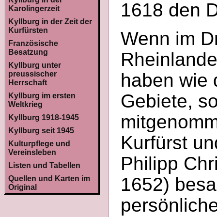
1618 den D
Karolingerzeit
Kyllburg in der Zeit der
Kurfürsten
Wenn im Dr
Französische
Besatzung
Rheinlande 
Kyllburg unter
preussischer
haben wie 
Herrschaft
Gebiete, so
Kyllburg im ersten
Weltkrieg
mitgenomm
Kyllburg 1918-1945
Kyllburg seit 1945
Kurfürst un
Kulturpflege und
Vereinsleben
Philipp Chr
Listen und Tabellen
1652) besa
Quellen und Karten im
Original
persönlich