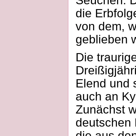
Seuchen. D
die Erbfolg
von dem, w
geblieben 
Die traurig
Dreißigjähr
Elend und 
auch an Kyl
Zunächst w
deutschen 
die aus de