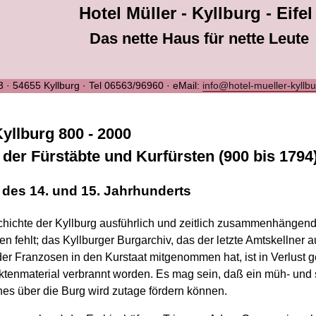
Hotel Müller - Kyllburg - Eifel
Das nette Haus für nette Leute
 3 · 54655 Kyllburg · Tel 06563/96960 · eMail:
info@hotel-mueller-kyllb
yllburg 800 - 2000
t der Fürstäbte und Kurfürsten (900 bis 1794
 des 14. und 15. Jahrhunderts
chichte der Kyllburg ausführlich und zeitlich zusammenhängend 
n fehlt; das Kyllburger Burgarchiv, das der letzte Amtskellner a
r Franzosen in den Kurstaat mitgenommen hat, ist in Verlust g
ktenmaterial verbrannt worden. Es mag sein, daß ein müh- un
s über die Burg wird zutage fördern können.