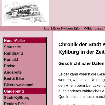
Hotel Müller Kyllburg Eifel · Mühlengasse
Hotel Müller
Chronik der Stadt K
Startseite
Kyllburg in der Zei
Rundgang
Kontakt
Geschichtliche Daten
Preise
Angebote
Leider kann vorerst die Ges
Bed & Bike
werden, weil es an Unterlage
Bikers welcome!
den Rhein beim Einrücken de
auch anderes zahlreiches A
Umgebung
Quellenstudium noch manche
Stadt Kyllburg
Region Eifel