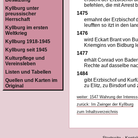
befehlen, die mit Arrest 
Kyllburg unter
1475
preussischer
Herrschaft
ermahnt der Erzbischof 
leufften so itzt in den l
Kyllburg im ersten
1476
Weltkrieg
wird Eckart Brant von B
Kyllburg 1918-1945
Kriemgins von Bidburg l
Kyllburg seit 1945
1477
Kulturpflege und
erhält Conrad von Baden
Vereinsleben
Rechte auf dasselbe na
Listen und Tabellen
1484
gibt Erzbischof und Kur
Quellen und Karten im
zu Elitz, zu Birsdorf un
Original
weiter: 1547 Wahrung der Interes
zurück: Im Zwinger der Kyllburg
zum Inhaltsverzeichnis
Startseite
·
Kontak