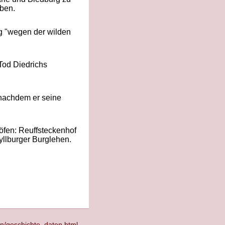
eben.
rg "wegen der wilden
Tod Diedrichs
 nachdem er seine
öfen: Reuffsteckenhof
yllburger Burglehen.
en/geschichte_daten.html