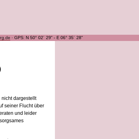
urg.de
·
GPS: N 50° 02´ 29" - E 06° 35´ 28"
)
nicht dargestellt
uf seiner Flucht über
eraten und leider
d sorgsames