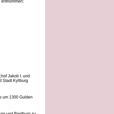
h entnommen:
hof Jakob I. und
 Stadt Kyllburg
ms um 1300 Gulden
Arie und Biedburg zu