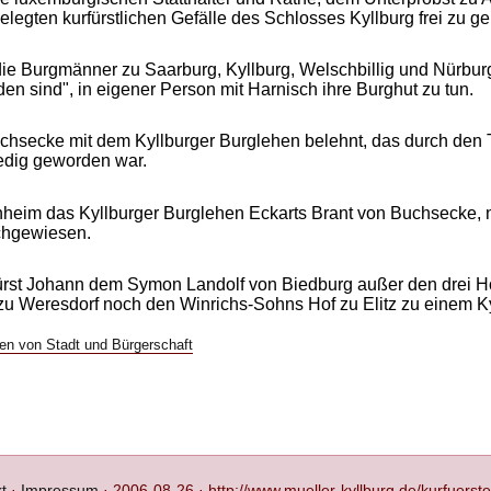
belegten kurfürstlichen Gefälle des Schlosses Kyllburg frei zu g
die Burgmänner zu Saarburg, Kyllburg, Welschbillig und Nürbu
anden sind", in eigener Person mit Harnisch ihre Burghut zu tun.
uchsecke mit dem Kyllburger Burglehen belehnt, das durch den 
edig geworden war.
heim das Kyllburger Burglehen Eckarts Brant von Buchsecke,
chgewiesen.
fürst Johann dem Symon Landolf von Biedburg außer den drei H
d zu Weresdorf noch den Winrichs-Sohns Hof zu Elitz zu einem K
sen von Stadt und Bürgerschaft
t
·
Impressum
·
2006-08-26 · http://www.mueller-kyllburg.de/kurfuerst