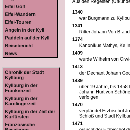
Aus den Regesten (Urkunde
Eifel-Golf
1340
Eifel-Wandern
war Burgmann zu Kyllbur
Eifel-Touren
1341
Angeln in der Kyll
Ritter Johann Von Bran
Paddeln auf der Kyll
1374
Kanonikus Mathys, Kelln
Reisebericht
1409
News
wurde Wilhelm von Orwic
1413
Chronik der Stadt
der Dechant Johann Gode
Kyllburg
1439
Kyllburg in der
über 19 Jahre, bis 1458
Frankenzeit
Johann Hurt von Schöne
verfolgen.
Kyllburg in der
Karolingerzeit
1470
verpfändet Erzbischof 
Kyllburg in der Zeit der
Schloß und Stadt Kyllbu
Kurfürsten
1471
Französische
ersucht der Erzbischof d
Besatzung