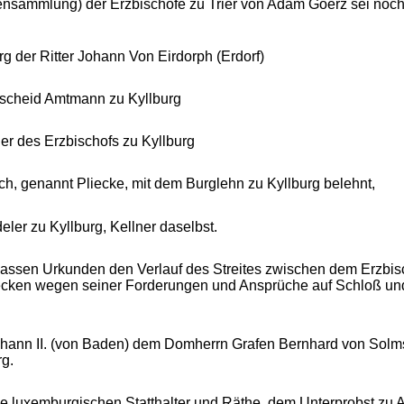
nsammlung) der Erzbischöfe zu Trier von Adam Goerz sei noc
g der Ritter Johann Von Eirdorph (Erdorf)
dscheid Amtmann zu Kyllburg
er des Erzbischofs zu Kyllburg
h, genannt Pliecke, mit dem Burglehn zu Kyllburg belehnt,
ler zu Kyllburg, Kellner daselbst.
 lassen Urkunden den Verlauf des Streites zwischen dem Erzbisc
cken wegen seiner Forderungen und Ansprüche auf Schloß und
Johann II. (von Baden) dem Domherrn Grafen Bernhard von Sol
rg.
ie luxemburgischen Statthalter und Räthe, dem Unterprobst zu 