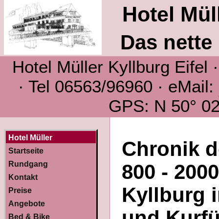
Hotel Müll
Das nette 
Hotel Müller Kyllburg Eifel
· Tel 06563/96960 · eMail:
GPS: N 50° 02´
Hotel Müller
Chronik d
Startseite
Rundgang
800 - 200
Kontakt
Kyllburg i
Preise
Angebote
und Kurfü
Bed & Bike