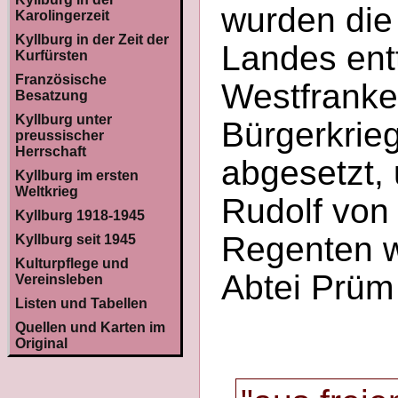
wurden die
Karolingerzeit
Kyllburg in der Zeit der
Landes ent
Kurfürsten
Französische
Westfranke
Besatzung
Kyllburg unter
Bürgerkrie
preussischer
Herrschaft
abgesetzt,
Kyllburg im ersten
Weltkrieg
Rudolf von
Kyllburg 1918-1945
Regenten w
Kyllburg seit 1945
Kulturpflege und
Abtei Prüm 
Vereinsleben
Listen und Tabellen
Quellen und Karten im
Original