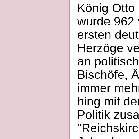
König Otto 
wurde 962
ersten deut
Herzöge ver
an politisc
Bischöfe, 
immer mehr
hing mit de
Politik zus
"Reichskirc