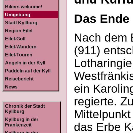
Bikers welcome!
Das Ende 
Umgebung
Stadt Kyllburg
Region Eifel
Nach dem E
Eifel-Golf
(911) entsc
Eifel-Wandern
Eifel-Touren
Lotharingi
Angeln in der Kyll
Paddeln auf der Kyll
Westfränkis
Reisebericht
ein Karoling
News
regierte. Z
Chronik der Stadt
Mittelpunkt
Kyllburg
Kyllburg in der
das Erbe K
Frankenzeit
Kyllburg in der