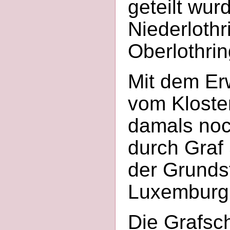
geteilt wur
Niederlothr
Oberlothri
Mit dem Er
vom Kloster
damals noc
durch Graf
der Grundst
Luxemburg 
Die Grafsc