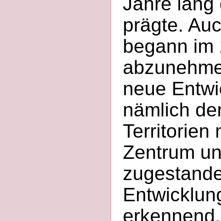
Jahre lang
prägte. Au
begann im 
abzunehmen
neue Entwi
nämlich de
Territorien
Zentrum un
zugestande
Entwicklung
erkennend,