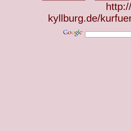
http:
kyllburg.de/kurfue