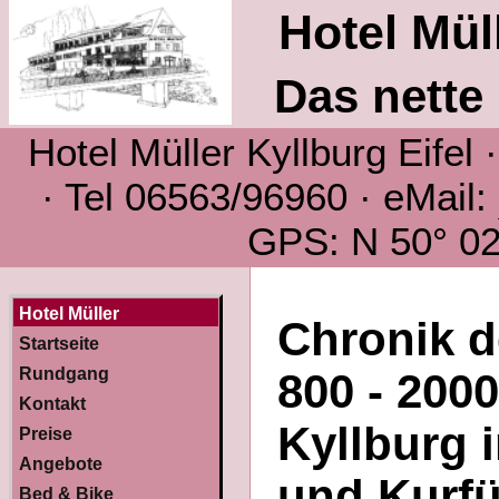
Hotel Müll
Das nette 
Hotel Müller Kyllburg Eifel
· Tel 06563/96960 · eMail:
GPS: N 50° 02´
Hotel Müller
Chronik d
Startseite
Rundgang
800 - 200
Kontakt
Kyllburg i
Preise
Angebote
und Kurfü
Bed & Bike