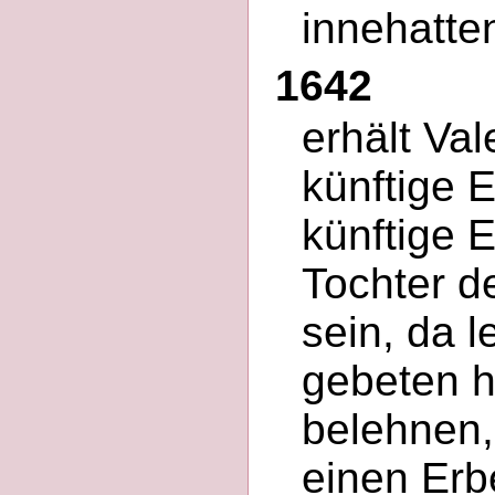
innehatten
1642
erhält Va
künftige 
künftige E
Tochter d
sein, da 
gebeten ha
belehnen,
einen Erb