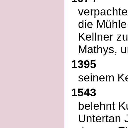
verpachte
die Mühle
Kellner z
Mathys, u
1395
seinem Ke
1543
belehnt K
Untertan