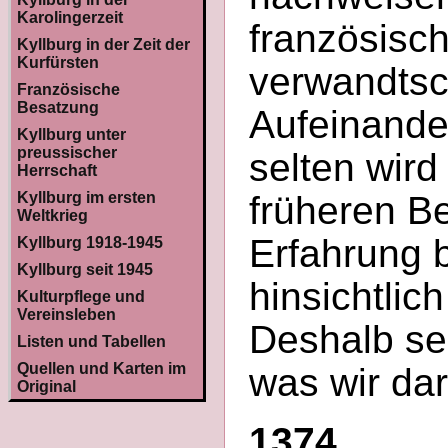
Karolingerzeit
französisc
Kyllburg in der Zeit der
Kurfürsten
verwandtsch
Französische
Besatzung
Aufeinander
Kyllburg unter
preussischer
selten wir
Herrschaft
Kyllburg im ersten
früheren Be
Weltkrieg
Erfahrung 
Kyllburg 1918-1945
Kyllburg seit 1945
hinsichtlic
Kulturpflege und
Vereinsleben
Deshalb se
Listen und Tabellen
Quellen und Karten im
was wir da
Original
1374