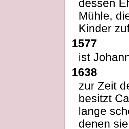
dessen Eh
Mühle, di
Kinder zuf
1577
ist Johann
1638
zur Zeit d
besitzt C
lange sch
denen sie