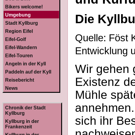
Bikers welcome!
Die Kyllb
Umgebung
Stadt Kyllburg
Region Eifel
Quelle: Föst K
Eifel-Golf
Eifel-Wandern
Entwicklung 
Eifel-Touren
Angeln in der Kyll
Wir gehen g
Paddeln auf der Kyll
Existenz de
Reisebericht
News
Mühle spät
annehmen. 
Chronik der Stadt
Kyllburg
sich ihr Be
Kyllburg in der
Frankenzeit
nachweisen,
Kyllburg in der