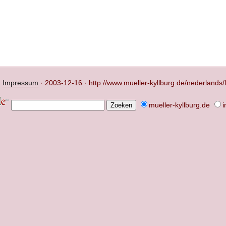
·
Impressum
·
2003-12-16 · http://www.mueller-kyllburg.de/nederlands/
mueller-kyllburg.de
i