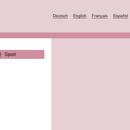
Deutsch
English
Français
Español
l
Sport