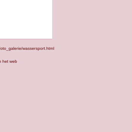
foto_galerie/wassersport.html
n het web