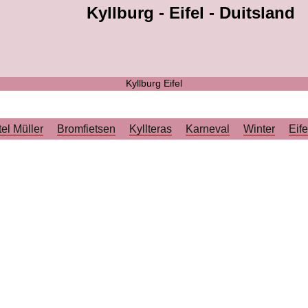
Kyllburg - Eifel - Duitsland
Kyllburg Eifel
el Müller
Bromfietsen
Kyllteras
Karneval
Winter
Eife