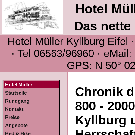
Hotel Müll
Das nette 
Hotel Müller Kyllburg Eifel
· Tel 06563/96960 · eMail:
GPS: N 50° 02´
Hotel Müller
Chronik d
Startseite
Rundgang
800 - 200
Kontakt
Kyllburg 
Preise
Angebote
Herrschaf
Bed & Bike