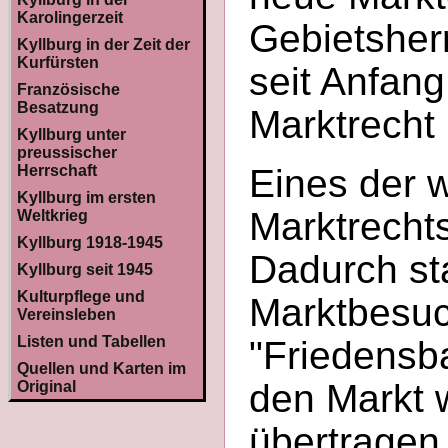
Karolingerzeit
Gebietsherr
Kyllburg in der Zeit der
Kurfürsten
seit Anfan
Französische
Besatzung
Marktrecht
Kyllburg unter
preussischer
Herrschaft
Eines der 
Kyllburg im ersten
Marktrechts
Weltkrieg
Kyllburg 1918-1945
Dadurch st
Kyllburg seit 1945
Kulturpflege und
Marktbesuc
Vereinsleben
Listen und Tabellen
"Friedensba
Quellen und Karten im
den Markt 
Original
übertragen