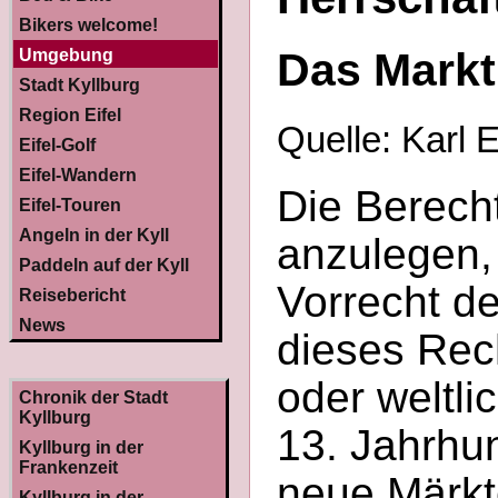
Bikers welcome!
Das Markt
Umgebung
Stadt Kyllburg
Region Eifel
Quelle: Karl 
Eifel-Golf
Eifel-Wandern
Die Berech
Eifel-Touren
Angeln in der Kyll
anzulegen, 
Paddeln auf der Kyll
Vorrecht de
Reisebericht
News
dieses Rech
oder weltl
Chronik der Stadt
Kyllburg
13. Jahrhu
Kyllburg in der
Frankenzeit
neue Märkte
Kyllburg in der