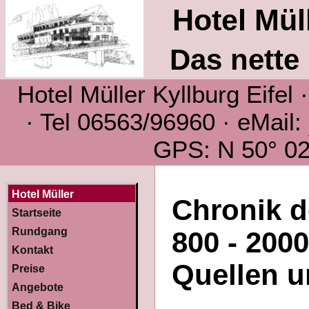
Hotel Müll
Das nette 
Hotel Müller Kyllburg Eifel
· Tel 06563/96960 · eMail:
GPS: N 50° 02´
Hotel Müller
Chronik d
Startseite
Rundgang
800 - 200
Kontakt
Quellen u
Preise
Angebote
Bed & Bike