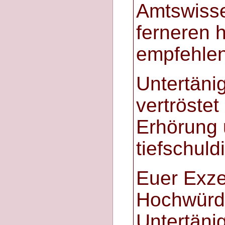
Amtswisse
ferneren
empfehle
Untertäni
vertröstet
Erhörung u
tiefschuld
Euer Exze
Hochwürd
Untertäni