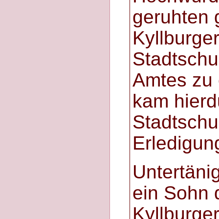
geruhten 
Kyllburge
Stadtschu
Amtes zu 
kam hierd
Stadtschul
Erledigun
Untertänig
ein Sohn 
Kyllburge