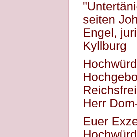
"Untertäni
seiten Jo
Engel, juri
Kyllburg
Hochwürd
Hochgebo
Reichsfre
Herr Dom
Euer Exze
Hochwürd