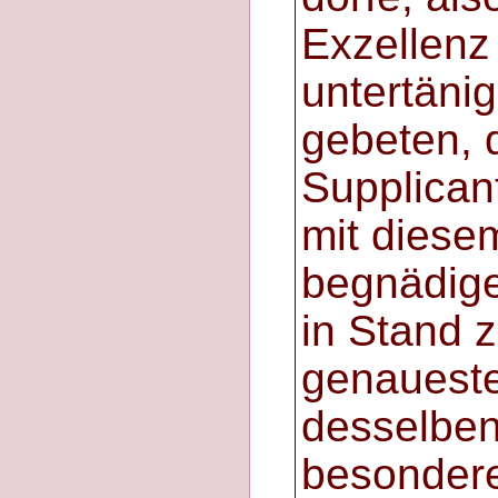
Exzellen
untertänig
gebeten, 
Supplican
mit diese
begnädig
in Stand z
genaueste
desselben
besonder