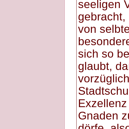
seeligen V
gebracht,
von selbt
besonder
sich so be
glaubt, da
vorzüglich
Stadtschu
Exzellen
Gnaden z
dörfe, al