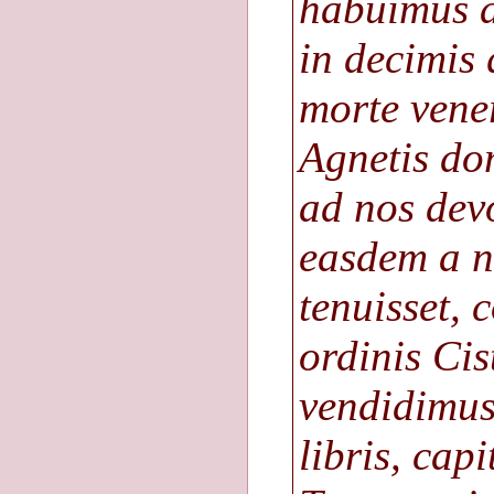
habuimus a
in decimis 
morte vene
Agnetis do
ad nos dev
easdem a n
tenuisset, 
ordinis Cis
vendidimus
libris, capi