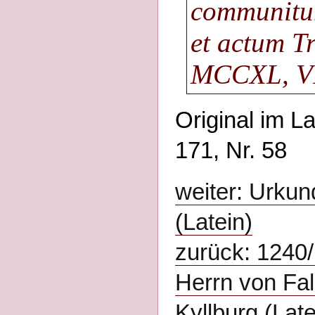
communitum
et actum T
MCCXL, VI.
Original im L
171, Nr. 58
weiter: Urkun
(Latein)
zurück: 1240
Herrn von Fa
Kyllburg (Late