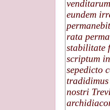
venditaru
eundem irr
permanebit
rata perma
stabilitate
scriptum i
sepedicto 
tradidimus 
nostri Trev
archidiacon