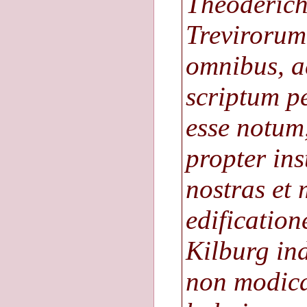
Theoderich
Trevirorum
omnibus, a
scriptum p
esse notum
propter ins
nostras et
edification
Kilburg in
non modica