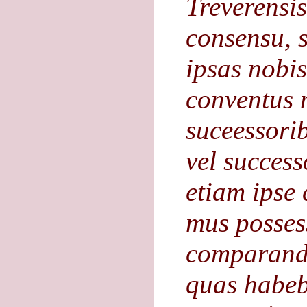
Treverensi
consensu, s
ipsas nobis
conventus 
suceessorib
vel success
etiam ipse 
mus posses
comparanda
quas habeb