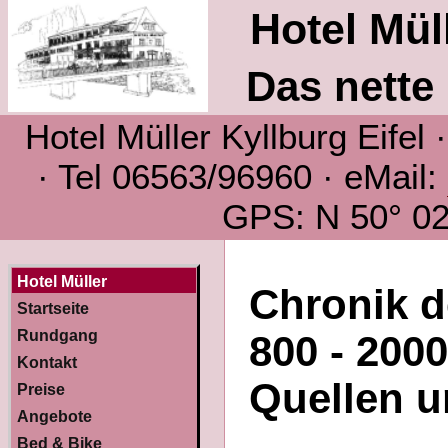
Hotel Müll
Das nette 
Hotel Müller Kyllburg Eifel
· Tel 06563/96960 · eMail:
GPS: N 50° 02´
Hotel Müller
Chronik d
Startseite
Rundgang
800 - 200
Kontakt
Quellen u
Preise
Angebote
Bed & Bike