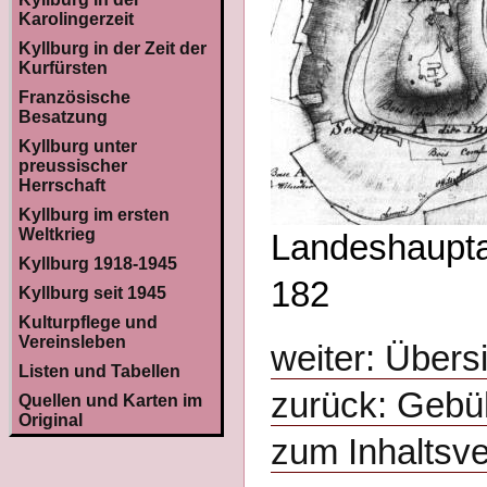
Karolingerzeit
Kyllburg in der Zeit der
Kurfürsten
Französische
Besatzung
Kyllburg unter
preussischer
Herrschaft
Kyllburg im ersten
Weltkrieg
Landeshauptar
Kyllburg 1918-1945
182
Kyllburg seit 1945
Kulturpflege und
Vereinsleben
weiter: Übers
Listen und Tabellen
zurück: Gebüh
Quellen und Karten im
Original
zum Inhaltsve