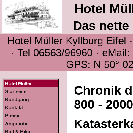
Hotel Müll
Das nette 
Hotel Müller Kyllburg Eifel
· Tel 06563/96960 · eMail:
GPS: N 50° 02´
Hotel Müller
Chronik d
Startseite
Rundgang
800 - 200
Kontakt
Preise
Katasterk
Angebote
Bed & Bike