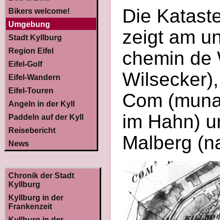
Die Katast
Bikers welcome!
Umgebung
zeigt am u
Stadt Kyllburg
Region Eifel
chemin de 
Eifel-Golf
Wilsecker),
Eifel-Wandern
Eifel-Touren
Com (muna
Angeln in der Kyll
im Hahn) u
Paddeln auf der Kyll
Reisebericht
Malberg (n
News
Chronik der Stadt
Kyllburg
Kyllburg in der
Frankenzeit
Kyllburg in der