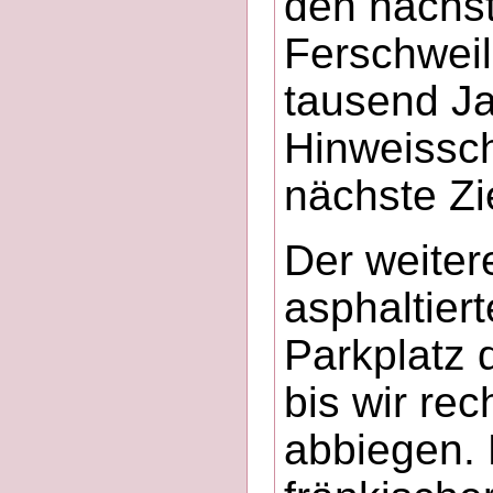
den nächs
Ferschweil
tausend Ja
Hinweissch
nächste Zie
Der weiter
asphaltier
Parkplatz 
bis wir re
abbiegen. 