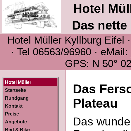
Hotel Müll
Das nette 
Hotel Müller Kyllburg Eifel
· Tel 06563/96960 · eMail:
GPS: N 50° 02´
Hotel Müller
Das Fers
Startseite
Rundgang
Plateau
Kontakt
Preise
Das wunde
Angebote
Bed & Bike