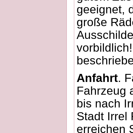
geeignet, d
große Räde
Ausschilde
vorbildlic
beschrieb
Anfahrt
. 
Fahrzeug a
bis nach I
Stadt Irre
erreichen 