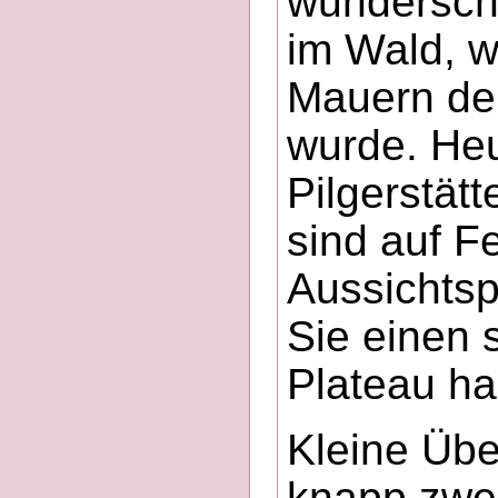
wunderschö
im Wald, w
Mauern der
wurde. Heu
Pilgerstä
sind auf F
Aussichtsp
Sie einen 
Plateau h
Kleine Übe
knapp zwe