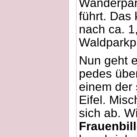
Wanderpar
führt. Das
nach ca. 1
Waldparkpl
Nun geht e
pedes über
einem der 
Eifel. Mis
sich ab. W
Frauenbil