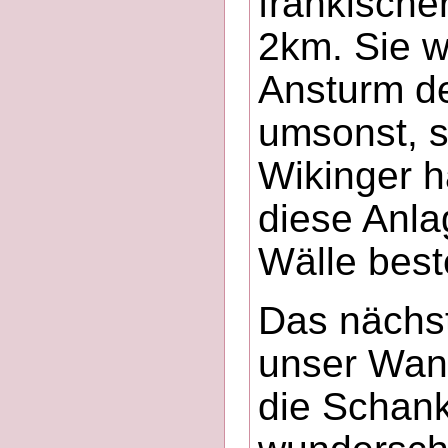
fränkische
2km. Sie w
Ansturm de
umsonst, s
Wikinger h
diese Anla
Wälle best
Das nächst
unser Wand
die Schank