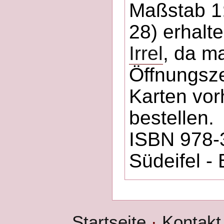
Maßstab 1:
28) erhalt
Irrel
, da m
Öffnungszei
Karten vor
bestellen.
ISBN 978-
Südeifel - 
Startseite
·
Kontakt