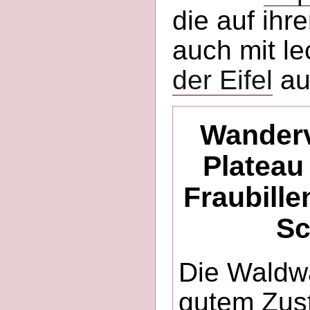
die auf ih
auch mit l
der Eifel
au
Wanderv
Plateau 
Fraubill
Sc
Die Waldwa
gutem Zus