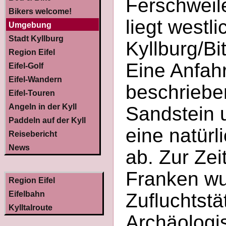
Ferschweil
Bikers welcome!
liegt westl
Umgebung
Stadt Kyllburg
Kyllburg/B
Region Eifel
Eine Anfahr
Eifel-Golf
Eifel-Wandern
beschriebe
Eifel-Touren
Angeln in der Kyll
Sandstein u
Paddeln auf der Kyll
eine natürl
Reisebericht
News
ab. Zur Zei
Franken wu
Region Eifel
Eifelbahn
Zufluchtstä
Kylltalroute
Archäologi