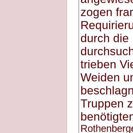
zogen fra
Requirie
durch die 
durchsuch
trieben V
Weiden u
beschlagn
Truppen z
benötigte
Rothenberge