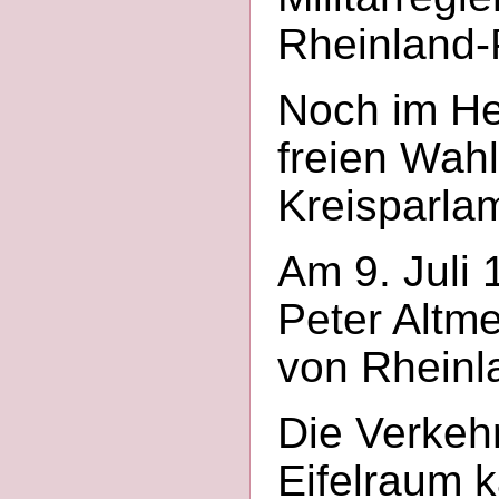
Rheinland-
Noch im He
freien Wah
Kreisparlam
Am 9. Juli
Peter Altm
von Rheinl
Die Verkeh
Eifelraum k