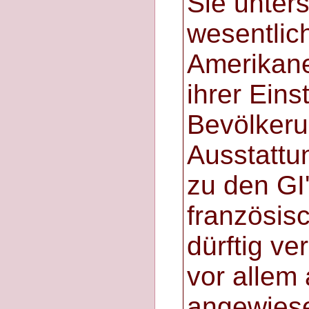
Sie unter
wesentlic
Amerikane
ihrer Eins
Bevölkerun
Ausstattu
zu den GI
französis
dürftig v
vor allem 
angewiese