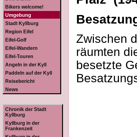
Bikers welcome!
Besatzung
Umgebung
Stadt Kyllburg
Region Eifel
Zwischen d
Eifel-Golf
räumten di
Eifel-Wandern
Eifel-Touren
besetzte Ge
Angeln in der Kyll
Paddeln auf der Kyll
Besatzungs
Reisebericht
News
Chronik der Stadt
Kyllburg
Kyllburg in der
Frankenzeit
Kyllburg in der