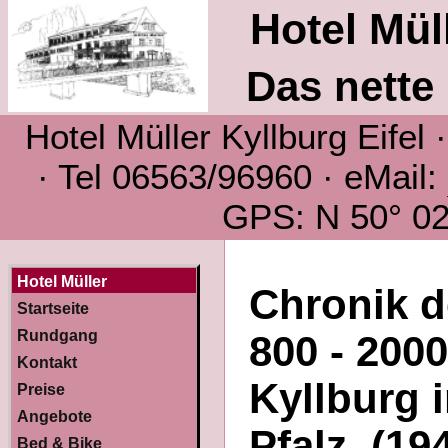
Hotel Müll
Das nette 
Hotel Müller Kyllburg Eifel
· Tel 06563/96960 · eMail:
GPS: N 50° 02´
Hotel Müller
Chronik d
Startseite
Rundgang
800 - 200
Kontakt
Kyllburg 
Preise
Angebote
Pfalz (19
Bed & Bike