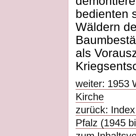
demontiere
bedienten 
Wäldern der
Baumbestä
als Voraus
Kriegsents
weiter: 1953 
Kirche
zurück: Index
Pfalz (1945 b