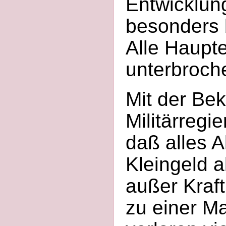
Entwicklung
besonders b
Alle Haupt
unterbroch
Mit der Be
Militärregi
daß alles 
Kleingeld
außer Kraf
zu einer Ma