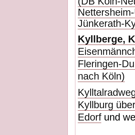
(DB Köln-Ne
Nettersheim-
Jünkerath-Kyl
Kyllberge, 
Eisenmännch
Fleringen-Du
nach Köln)
Kylltalradwe
Kyllburg übe
Edorf
und wei