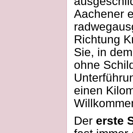
ausgeschild
Aachener e
radwegausge
Richtung Kr
Sie, in de
ohne Schild
Unterführun
einen Kilom
Willkommen
Der
erste 