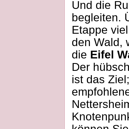
Und die Rur
begleiten. 
Etappe vie
den Wald, w
die
Eifel 
Der hübsch
ist das Zie
empfohlene
Nettersheim
Knotenpunk
können Sie 