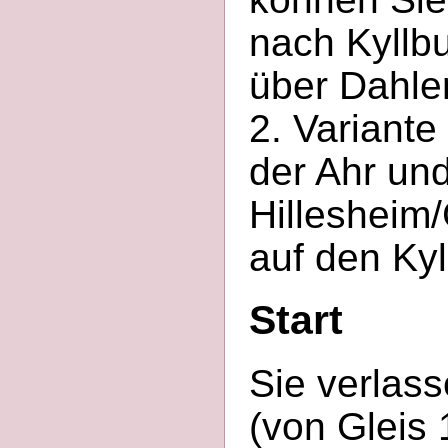
nach Kyllb
über Dahle
2. Variant
der Ahr un
Hillesheim/
auf den Kyl
Start
Sie verlas
(von Gleis 