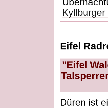
Übernacht
Kyllburger 
Eifel Rad
"Eifel Wa
Talsperren
Düren ist e