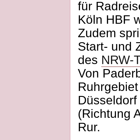
für Radrei
Köln HBF w
Zudem spric
Start- und 
des
NRW-Ta
Von Pader
Ruhrgebiet
Düsseldorf 
(Richtung A
Rur.