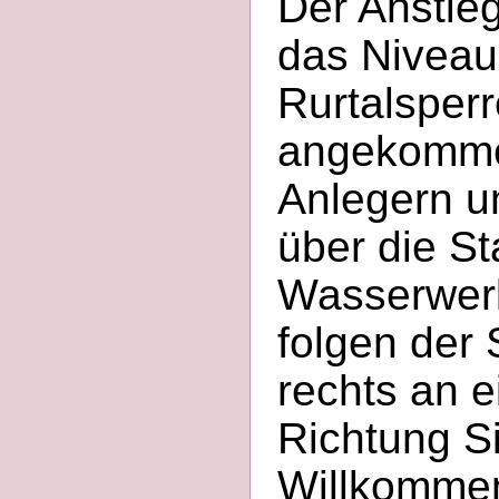
Der Anstieg 
das Niveau
Rurtalsper
angekommen
Anlegern u
über die S
Wasserwerk
folgen der 
rechts an 
Richtung S
Willkomme