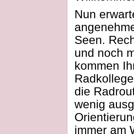
Nun erwarte
angenehmes
Seen. Rech
und noch 
kommen Ih
Radkollege
die Radrout
wenig ausge
Orientierun
immer am W