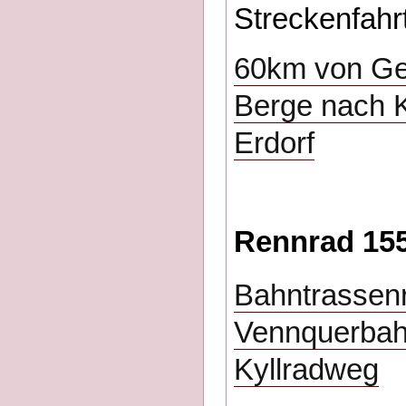
Streckenfahr
60km von Ger
Berge nach K
Erdorf
Rennrad 155
Bahntrassen
Vennquerbahn
Kyllradweg