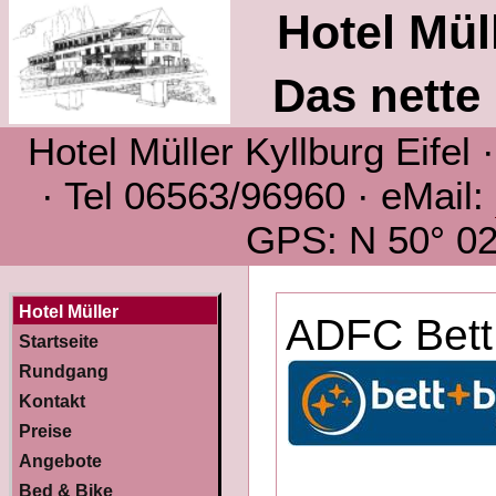
Hotel Müll
Das nette 
Hotel Müller Kyllburg Eifel
· Tel 06563/96960 · eMail:
GPS: N 50° 02´
Hotel Müller
ADFC Bett 
Startseite
Rundgang
Kontakt
Preise
Angebote
Bed & Bike