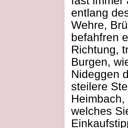
fast immer 
entlang des
Wehre, Brü
befahfren e
Richtung, t
Burgen, wi
Nideggen da
steilere St
Heimbach, 
welches Si
Einkaufstip