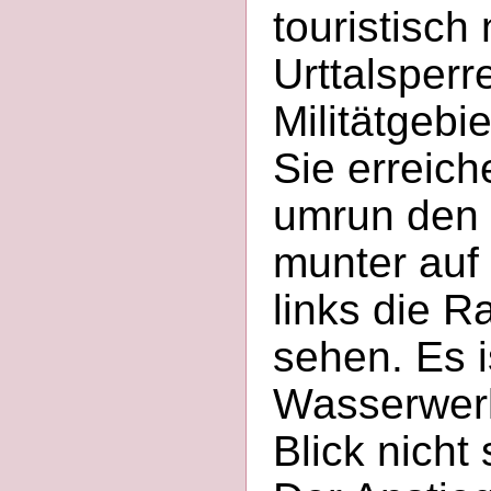
touristisch 
Urttalsper
Militätgebie
Sie erreic
umrun den 
munter auf
links die 
sehen. Es i
Wasserwerk
Blick nicht