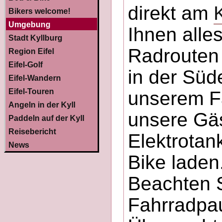
direkt am
Bikers welcome!
Umgebung
Ihnen alle
Stadt Kyllburg
Radrouten
Region Eifel
Eifel-Golf
in der Süd
Eifel-Wandern
Eifel-Touren
unserem Fa
Angeln in der Kyll
unsere Gäs
Paddeln auf der Kyll
Reisebericht
Elektrotank
News
Bike laden
Beachten S
Fahrradpau