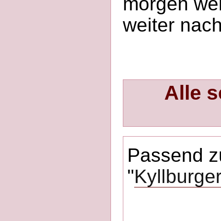
morgen weit
weiter nach 
Alle s
Passend z
"
Kyllburger