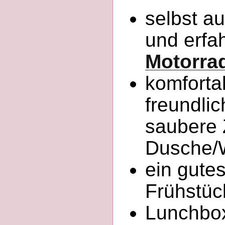
selbst a
und erfa
Motorra
komforta
freundli
saubere 
Dusche
ein gute
Frühstüc
Lunchbox