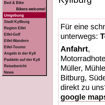
Bed & Bike
Bikers welcome!
Umgebung
Stadt Kyllburg
Für eine sch
Region Eifel
unterwegs:
T
Eifel-Golf
Eifel-Wandern
Anfahrt
,
Eifel-Touren
Angeln in der Kyll
Motorradhotel
Paddeln auf der Kyll
Reisebericht
Müller, Mühl
News
Bitburg, Süde
direkt zu uns
google map