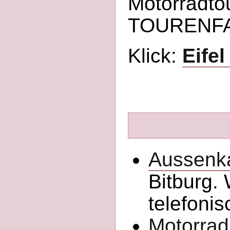
Motorradto
TOURENFAH
Klick:
Eife
Aussenk
Bitburg. 
telefonis
Motorra