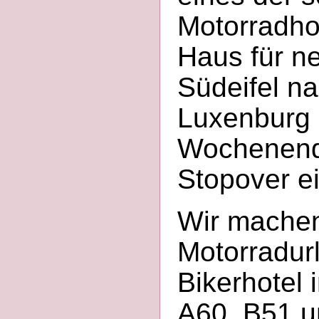
Motorradho
Haus für ne
Südeifel n
Luxenburg 
Wochenend
Stopover ei
Wir machen
Motorradurl
Bikerhotel 
A60, B51 u