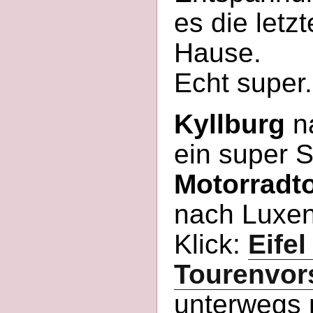
es die letz
Hause.
Echt super.
Kyllburg
na
ein super 
Motorradt
nach Luxen
Klick:
Eifel
Tourenvor
unterwegs n