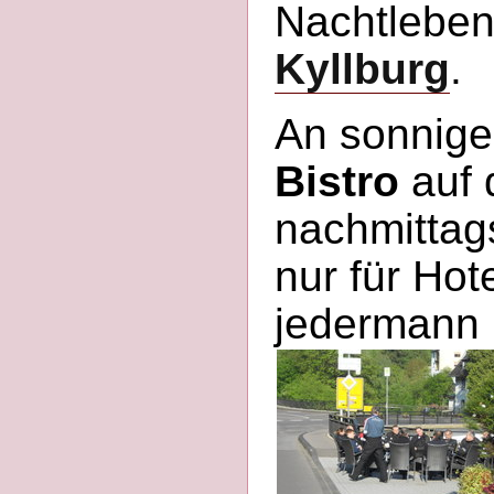
Nachtlebe
Kyllburg
.
An sonnige
Bistro
auf 
nachmittags
nur für Hot
jedermann u