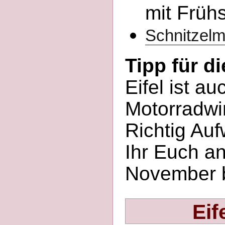
mit Früh
Schnitzelmi
Tipp für di
Eifel ist au
Motorradwin
Richtig Au
Ihr Euch a
November b
Eif