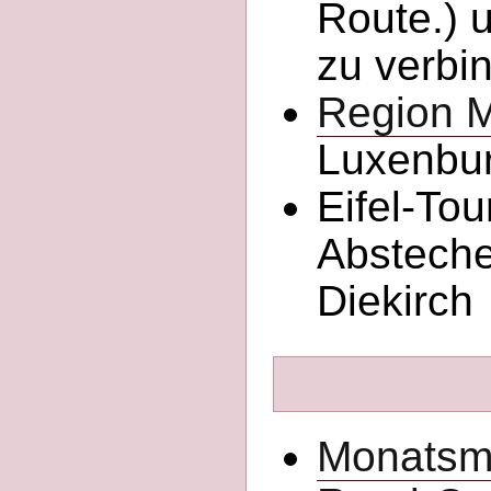
Route.) 
zu verbi
Region M
Luxenbu
Eifel-To
Absteche
Diekirch
Monats