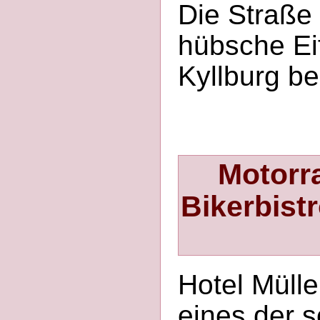
Die Straße r
hübsche Eif
Kyllburg be
Motorra
Bikerbist
Hotel Müller
eines der s