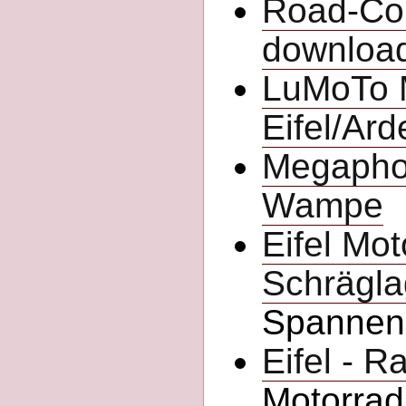
Road-Con
downloa
LuMoTo 
Eifel/Ar
Megapho
Wampe
Eifel Mot
Schrägla
Spannend
Eifel - Ra
Motorrad