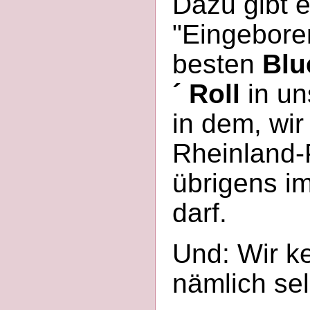
Dazu gibt e
"Eingebore
besten
Blu
´ Roll
in un
in dem, wir
Rheinland-
übrigens i
darf.
Und: Wir k
nämlich sel