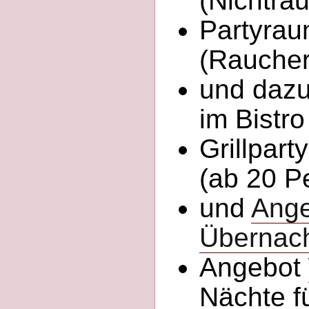
(Nichtra
Partyrau
(Raucher
und dazu
im Bistro
Grillpart
(ab 20 P
und
Ange
Übernac
Angebot
Nächte f