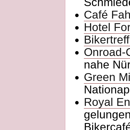
Schmied
Café Fah
Hotel Fo
Bikertref
Onroad-
nahe Nür
Green Mi
Nationap
Royal Enf
gelunge
Bikercafé