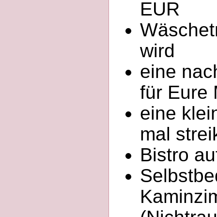
EUR
Wäschetr
wird
eine nac
für Eure
eine klei
mal strei
Bistro au
Selbstbe
Kaminzim