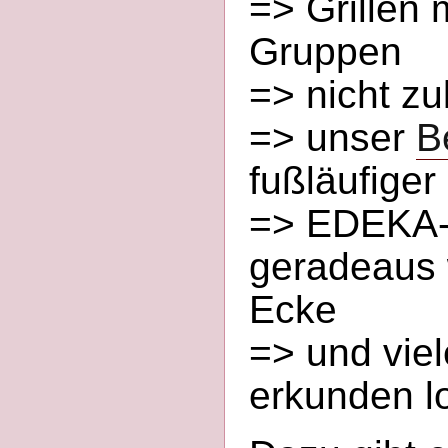
=> Grillen 
Gruppen
=> nicht zu
=> unser
B
fußläufiger
=> EDEKA-S
geradeaus 
Ecke
=> und vie
erkunden l