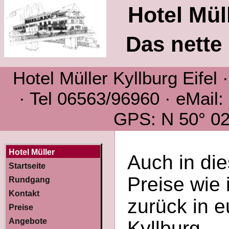
Hotel Müll
Das nette 
Hotel Müller Kyllburg Eifel
· Tel 06563/96960 · eMail:
GPS: N 50° 02´
Hotel Müller
Auch in di
Startseite
Preise wie
Rundgang
Kontakt
zurück in e
Preise
Angebote
Kyllburg