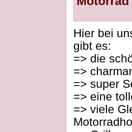
Motorrad f
Hier bei uns
gibt es:
=> die sch
=> charman
=> super S
=> eine to
=> viele G
Motorradho