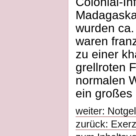
Colonial-In
Madagaskar
wurden ca.
waren franz
zu einer k
grellroten 
normalen W
ein großes
weiter: Notgel
zurück: Exerz