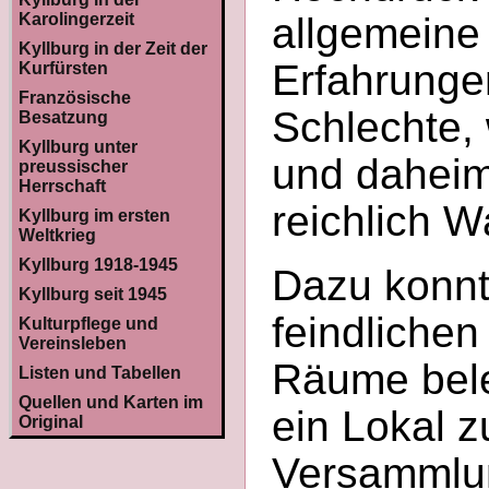
Karolingerzeit
allgemeine 
Kyllburg in der Zeit der
Erfahrungen
Kurfürsten
Französische
Schlechte,
Besatzung
Kyllburg unter
und daheim 
preussischer
Herrschaft
reichlich W
Kyllburg im ersten
Weltkrieg
Kyllburg 1918-1945
Dazu konnt
Kyllburg seit 1945
feindlichen
Kulturpflege und
Vereinsleben
Räume beleg
Listen und Tabellen
Quellen und Karten im
ein Lokal z
Original
Versammlu