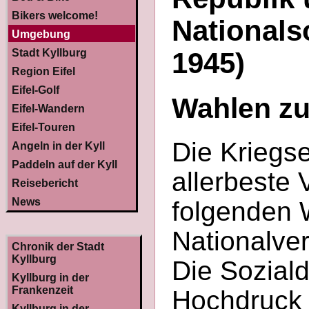
Bikers welcome!
Nationals
Umgebung
Stadt Kyllburg
1945)
Region Eifel
Eifel-Golf
Wahlen zu
Eifel-Wandern
Eifel-Touren
Die Kriegse
Angeln in der Kyll
Paddeln auf der Kyll
allerbeste 
Reisebericht
News
folgenden 
Nationalve
Chronik der Stadt
Kyllburg
Die Sozial
Kyllburg in der
Frankenzeit
Hochdruck a
Kyllburg in der