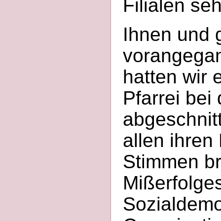
Filialen se
Ihnen und 
vorangegan
hatten wir
Pfarrei bei
abgeschnitt
allen ihre
Stimmen br
Mißerfolge
Sozialdemo