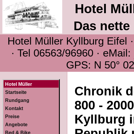
Hotel Müll
Das nette 
Hotel Müller Kyllburg Eifel
· Tel 06563/96960 · eMail:
GPS: N 50° 02´
Hotel Müller
Chronik d
Startseite
Rundgang
800 - 200
Kontakt
Kyllburg 
Preise
Angebote
Republik 
Bed & Bike