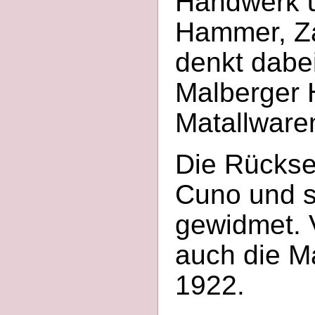
Handwerk u
Hammer, Za
denkt dabe
Malberger H
Matallware
Die Rücksei
Cuno und s
gewidmet. 
auch die M
1922.