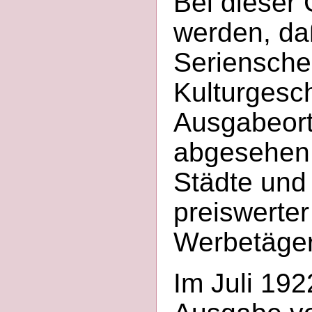
Bei dieser 
werden, da
Serienschei
Kulturgesc
Ausgabeorte
abgesehen 
Städte und
preiswerte
Werbetäge
Im Juli 192