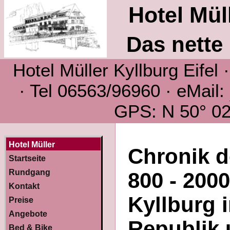
Hotel Müll
Das nette 
Hotel Müller Kyllburg Eifel
· Tel 06563/96960 · eMail:
GPS: N 50° 02´
Hotel Müller
Chronik d
Startseite
Rundgang
800 - 200
Kontakt
Kyllburg 
Preise
Angebote
Republik 
Bed & Bike