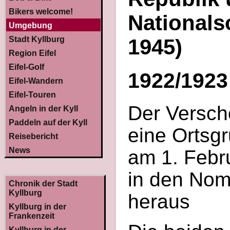
Bikers welcome!
Nationals
Umgebung
Stadt Kyllburg
1945)
Region Eifel
Eifel-Golf
1922/1923 
Eifel-Wandern
Eifel-Touren
Der Versch
Angeln in der Kyll
Paddeln auf der Kyll
eine Ortsgr
Reisebericht
News
am 1. Febr
in den Nom
Chronik der Stadt
Kyllburg
heraus
Kyllburg in der
Frankenzeit
Kyllburg in der