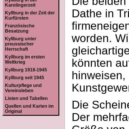
Die beiden
Karolingerzeit
Dathe in T
Kyllburg in der Zeit der
Kurfürsten
firmeneige
Französische
Besatzung
worden. Win
Kyllburg unter
preussischer
gleicharti
Herrschaft
Kyllburg im ersten
könnten au
Weltkrieg
Kyllburg 1918-1945
hinweisen, 
Kyllburg seit 1945
Kunstgewer
Kulturpflege und
Vereinsleben
Listen und Tabellen
Die Scheine
Quellen und Karten im
Original
Der mehrfac