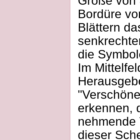
Größe von 8
Bordüre von
Blättern da
senkrechte
die Symbol
Im Mittelfe
Herausgebe
"Verschöne
erkennen, d
nehmende V
dieser Sche