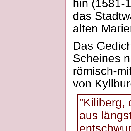
hin (1581-
das Stadtw
alten Marie
Das Gedich
Scheines n
römisch-mit
von Kyllbur
"Kiliberg,
aus längs
entschwun