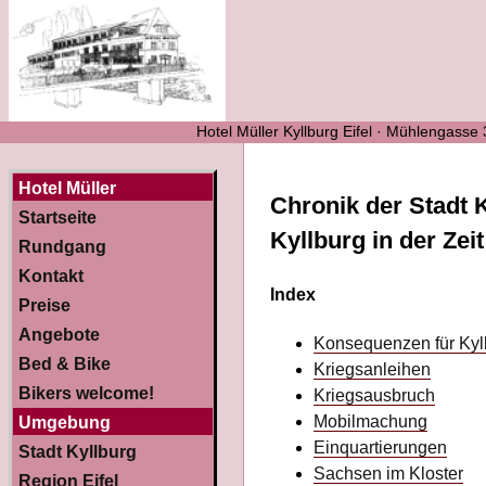
Hotel Müller Kyllburg Eifel · Mühlengasse
Hotel Müller
Chronik der Stadt K
Startseite
Kyllburg in der Zei
Rundgang
Kontakt
Index
Preise
Angebote
Konsequenzen für Kyl
Bed & Bike
Kriegsanleihen
Bikers welcome!
Kriegsausbruch
Mobilmachung
Umgebung
Einquartierungen
Stadt Kyllburg
Sachsen im Kloster
Region Eifel