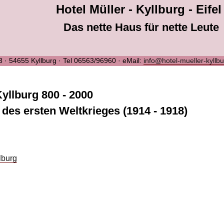
Hotel Müller - Kyllburg - Eifel
Das nette Haus für nette Leute
 3 · 54655 Kyllburg · Tel 06563/96960 · eMail:
info@hotel-mueller-kyllb
yllburg 800 - 2000
t des ersten Weltkrieges (1914 - 1918)
lburg