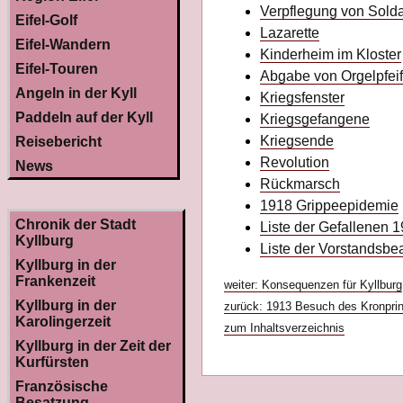
Verpflegung von Sold
Eifel-Golf
Lazarette
Eifel-Wandern
Kinderheim im Kloster
Eifel-Touren
Abgabe von Orgelpfei
Angeln in der Kyll
Kriegsfenster
Paddeln auf der Kyll
Kriegsgefangene
Kriegsende
Reisebericht
Revolution
News
Rückmarsch
1918 Grippeepidemie
Chronik der Stadt
Liste der Gefallenen 
Kyllburg
Liste der Vorstandsb
Kyllburg in der
Frankenzeit
weiter: Konsequenzen für Kyllburg
Kyllburg in der
zurück: 1913 Besuch des Kronpri
Karolingerzeit
zum Inhaltsverzeichnis
Kyllburg in der Zeit der
Kurfürsten
Französische
Besatzung