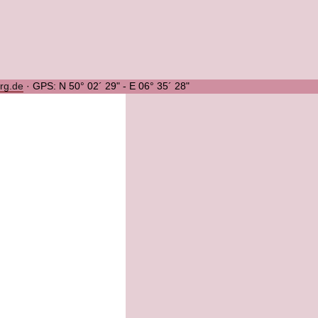
urg.de
·
GPS: N 50° 02´ 29" - E 06° 35´ 28"