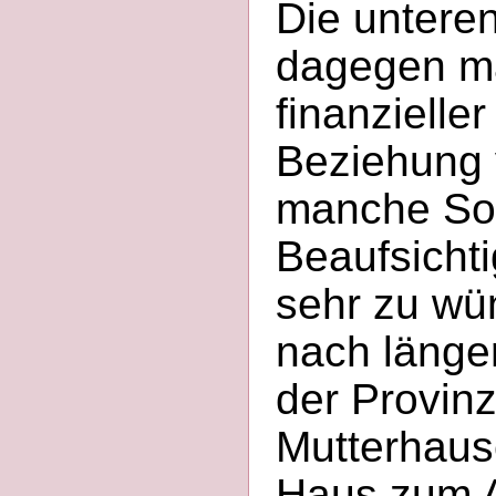
Die untere
dagegen ma
finanzielle
Beziehung 
manche Sor
Beaufsicht
sehr zu wü
nach länge
der Provin
Mutterhaus
Haus zum A