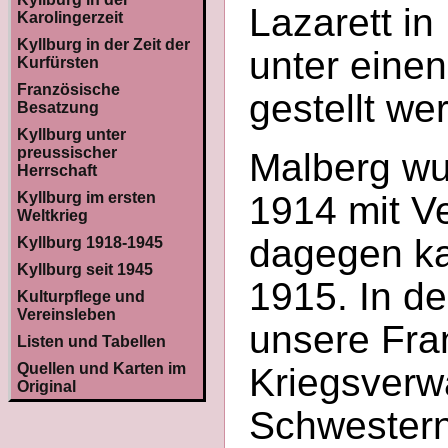
Lazarett in
Karolingerzeit
Kyllburg in der Zeit der
unter eine
Kurfürsten
Französische
gestellt we
Besatzung
Kyllburg unter
preussischer
Malberg wu
Herrschaft
Kyllburg im ersten
1914 mit V
Weltkrieg
dagegen ka
Kyllburg 1918-1945
Kyllburg seit 1945
1915. In d
Kulturpflege und
Vereinsleben
unsere Fra
Listen und Tabellen
Quellen und Karten im
Kriegsverw
Original
Schwestern