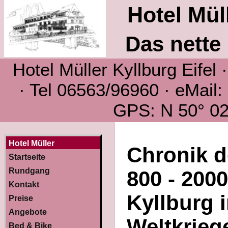
Hotel Müll
Das nette 
Hotel Müller Kyllburg Eifel
· Tel 06563/96960 · eMail:
GPS: N 50° 02´
Hotel Müller
Chronik d
Startseite
Rundgang
800 - 200
Kontakt
Kyllburg i
Preise
Angebote
Weltkriege
Bed & Bike