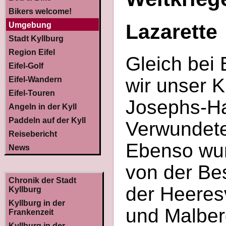
Bikers welcome!
Lazarette
Umgebung
Stadt Kyllburg
Region Eifel
Gleich bei 
Eifel-Golf
wir unser 
Eifel-Wandern
Eifel-Touren
Josephs-Ha
Angeln in der Kyll
Paddeln auf der Kyll
Verwundete 
Reisebericht
Ebenso wur
News
von der Be
Chronik der Stadt
der Heeresv
Kyllburg
Kyllburg in der
und Malber
Frankenzeit
Kyllburg in der