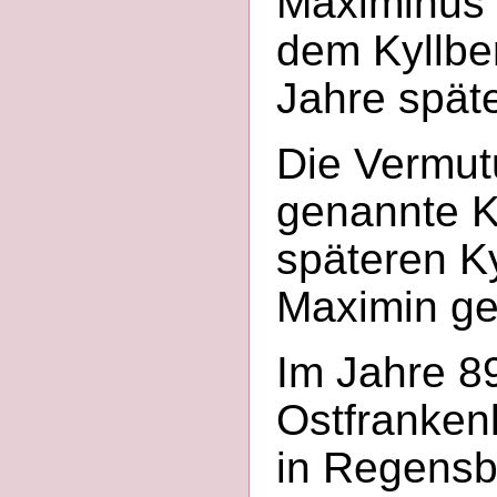
Maximinus g
dem Kyllber
Jahre spät
Die Vermut
genannte Ki
späteren Ky
Maximin ge
Im Jahre 8
Ostfrankenk
in Regensbu