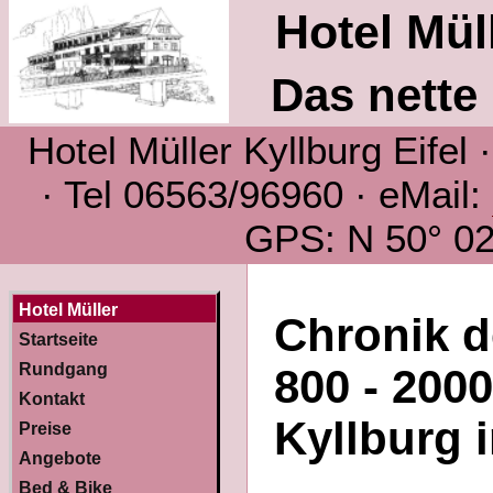
Hotel Müll
Das nette 
Hotel Müller Kyllburg Eifel
· Tel 06563/96960 · eMail:
GPS: N 50° 02´
Hotel Müller
Chronik d
Startseite
Rundgang
800 - 200
Kontakt
Kyllburg i
Preise
Angebote
Bed & Bike