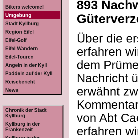
893 Nachw
Bikers welcome!
Güterverz
Umgebung
Stadt Kyllburg
Region Eifel
Über die er
Eifel-Golf
erfahren wi
Eifel-Wandern
Eifel-Touren
dem Prümer
Angeln in der Kyll
Paddeln auf der Kyll
Nachricht 
Reisebericht
erwähnt zw
News
Kommentar 
Chronik der Stadt
von Abt Ca
Kyllburg
Kyllburg in der
erfahren wi
Frankenzeit
Kyllburg in der