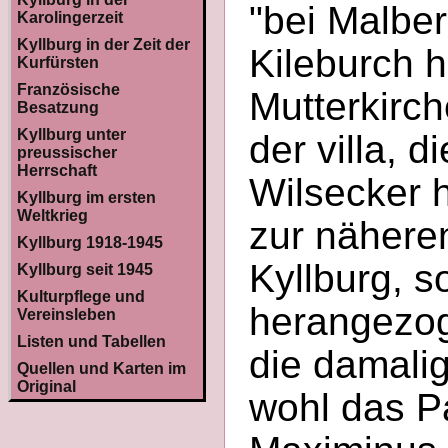
"bei Malbe
Karolingerzeit
Kyllburg in der Zeit der
Kileburch h
Kurfürsten
Französische
Mutterkirch
Besatzung
Kyllburg unter
der villa, d
preussischer
Herrschaft
Wilsecker 
Kyllburg im ersten
Weltkrieg
zur nähere
Kyllburg 1918-1945
Kyllburg, 
Kyllburg seit 1945
Kulturpflege und
herangezog
Vereinsleben
Listen und Tabellen
die damali
Quellen und Karten im
Original
wohl das Pa