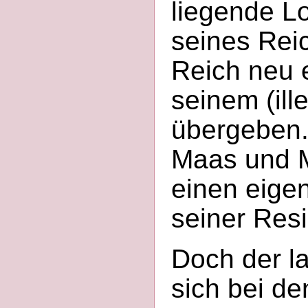
liegende L
seines Rei
Reich neu 
seinem (ill
übergeben.
Maas und M
einen eige
seiner Res
Doch der l
sich bei d