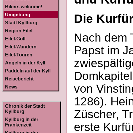
Bikers welcome!
Die Kurfü
Umgebung
Stadt Kyllburg
Region Eifel
Nach dem T
Eifel-Golf
Papst im J
Eifel-Wandern
Eifel-Touren
zwiespältig
Angeln in der Kyll
Paddeln auf der Kyll
Domkapitel
Reisebericht
von Vinsti
News
1286). Hein
Chronik der Stadt
Züscher, Tr
Kyllburg
Kyllburg in der
erste Kurfü
Frankenzeit
Kyllburg in der