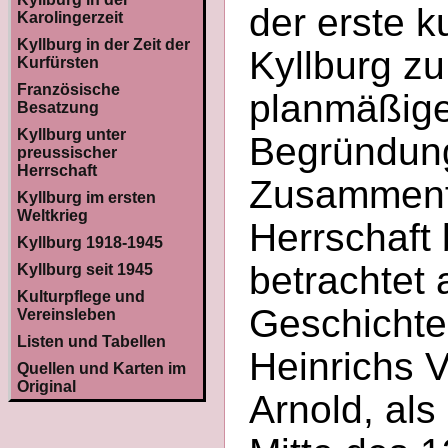
der erste k
Karolingerzeit
Kyllburg in der Zeit der
Kyllburg zu
Kurfürsten
Französische
planmäßige
Besatzung
Kyllburg unter
Begründun
preussischer
Herrschaft
Zusammenfa
Kyllburg im ersten
Weltkrieg
Herrschaft 
Kyllburg 1918-1945
betrachtet 
Kyllburg seit 1945
Kulturpflege und
Geschichte 
Vereinsleben
Listen und Tabellen
Heinrichs 
Quellen und Karten im
Original
Arnold, als