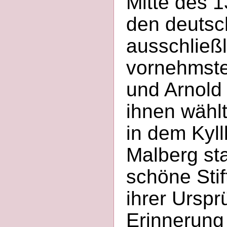
Mitte des 1
den deutsc
ausschließl
vornehmste
und Arnold 
ihnen wählt
in dem Kyl
Malberg sta
schöne Stif
ihrer Ursprü
Erinnerung