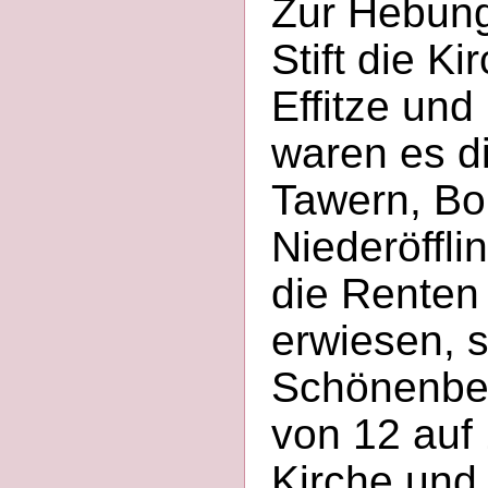
Zur Hebung
Stift die K
Effitze und
waren es di
Tawern, Bo
Niederöffli
die Renten 
erwiesen, 
Schönenber
von 12 auf
Kirche und 