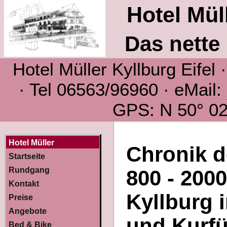
Hotel Müll
Das nette 
Hotel Müller Kyllburg Eifel
· Tel 06563/96960 · eMail:
GPS: N 50° 02´
Hotel Müller
Chronik d
Startseite
Rundgang
800 - 200
Kontakt
Kyllburg i
Preise
Angebote
und Kurfü
Bed & Bike