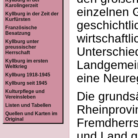
Karolingerzeit
einzelnen 
Kyllburg in der Zeit der
Kurfürsten
geschichtl
Französische
Besatzung
wirtschaftl
Kyllburg unter
preussischer
Unterschie
Herrschaft
Kyllburg im ersten
Landgemein
Weltkrieg
eine Neure
Kyllburg 1918-1945
Kyllburg seit 1945
Kulturpflege und
Die grundsä
Vereinsleben
Listen und Tabellen
Rheinprovin
Quellen und Karten im
Fremdherrsc
Original
und Land g