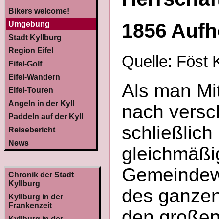
Bikers welcome!
1856 Aufh
Umgebung
Stadt Kyllburg
Region Eifel
Quelle: Föst K
Eifel-Golf
Eifel-Wandern
Als man Mi
Eifel-Touren
Angeln in der Kyll
nach versc
Paddeln auf der Kyll
schließlich
Reisebericht
News
gleichmäßi
Gemeindew
Chronik der Stadt
Kyllburg
des ganzen
Kyllburg in der
Frankenzeit
den großen
Kyllburg in der