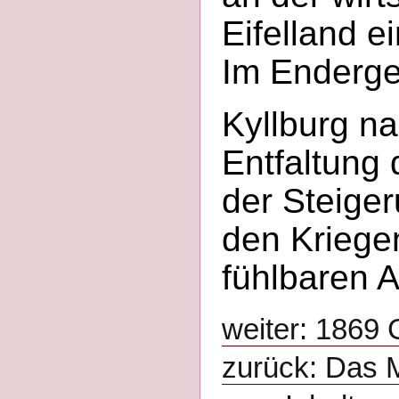
Eifelland e
Im Endergeb
Kyllburg n
Entfaltung
der Steige
den Kriege
fühlbaren 
weiter: 1869
zurück: Das 