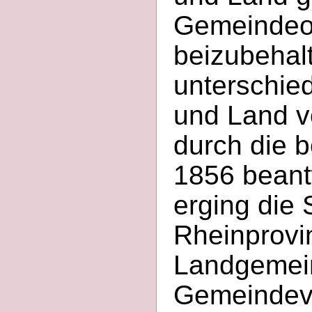
Gemeindeor
beizubehal
unterschie
und Land v
durch die 
1856 beant
erging die 
Rheinprovin
Landgemei
Gemeindeve