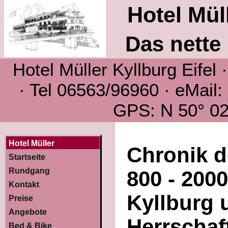
Hotel Müll
Das nette 
Hotel Müller Kyllburg Eifel
· Tel 06563/96960 · eMail:
GPS: N 50° 02´
Hotel Müller
Chronik d
Startseite
Rundgang
800 - 200
Kontakt
Kyllburg 
Preise
Angebote
Herrschaf
Bed & Bike