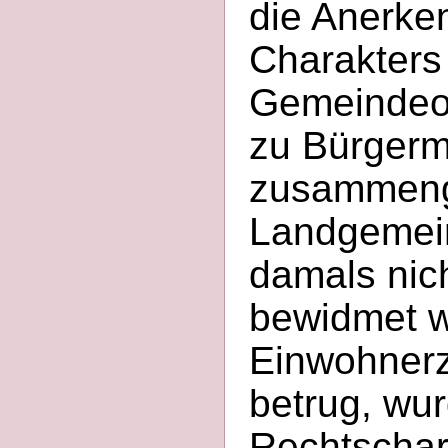
die Anerke
Charakters 
Gemeindeor
zu Bürgerm
zusammeng
Landgemein
damals nic
bewidmet wu
Einwohnerz
betrug, wur
Rechtschara