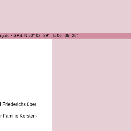
urg.de
·
GPS: N 50° 02´ 29" - E 06° 35´ 28"
 Friederichs über
 Familie Kersten-