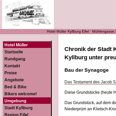
Hotel Müller Kyllburg Eifel · Mühlengasse
Hotel Müller
Chronik der Stadt K
Startseite
Kyllburg unter pre
Rundgang
Kontakt
Bau der Synagoge
Preise
Angebote
Das Testament des Jacob S
Bed & Bike
Diese Grundstücke (heute Ho
Bikers welcome!
Umgebung
Das Grundstück, auf dem di
Stadt Kyllburg
Niederprüm an Klietsch-Kro
Region Eifel