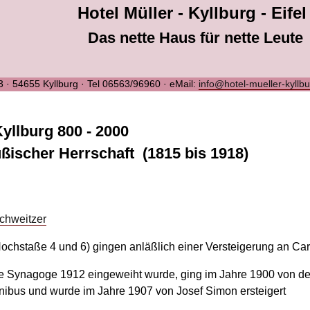
Hotel Müller - Kyllburg - Eifel
Das nette Haus für nette Leute
 3 · 54655 Kyllburg · Tel 06563/96960 · eMail:
info@hotel-mueller-kyllb
yllburg 800 - 2000
ußischer Herrschaft (1815 bis 1918)
chweitzer
chstaße 4 und 6) gingen anläßlich einer Versteigerung an Carl
e Synagoge 1912 eingeweiht wurde, ging im Jahre 1900 von der
nibus und wurde im Jahre 1907 von Josef Simon ersteigert