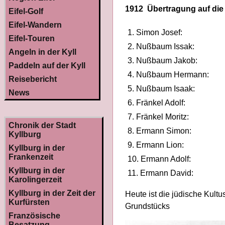
1912 Übertragung auf die 
Eifel-Golf
Eifel-Wandern
1. Simon Josef:
Eifel-Touren
2. Nußbaum Issak:
Angeln in der Kyll
3. Nußbaum Jakob:
Paddeln auf der Kyll
4. Nußbaum Hermann:
Reisebericht
5. Nußbaum Isaak:
News
6. Fränkel Adolf:
7. Fränkel Moritz:
Chronik der Stadt
8. Ermann Simon:
Kyllburg
9. Ermann Lion:
Kyllburg in der
Frankenzeit
10. Ermann Adolf:
Kyllburg in der
11. Ermann David:
Karolingerzeit
Kyllburg in der Zeit der
Heute ist die jüdische Kult
Kurfürsten
Grundstücks
Französische
Besatzung