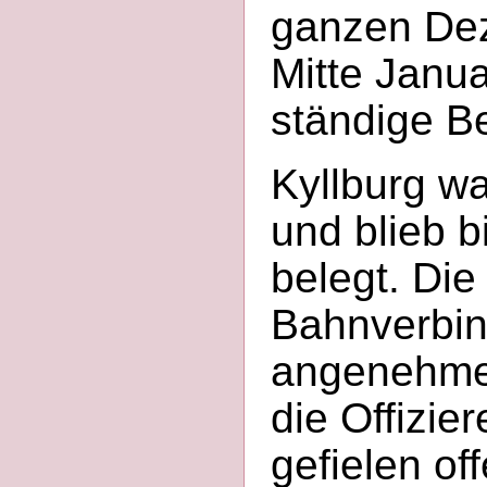
ganzen Dez
Mitte Janua
ständige Be
Kyllburg wa
und blieb b
belegt. Di
Bahnverbi
angenehme 
die Offizie
gefielen o