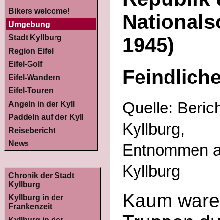
Bikers welcome!
Nationals
Umgebung
Stadt Kyllburg
1945)
Region Eifel
Eifel-Golf
Feindlich
Eifel-Wandern
Eifel-Touren
Quelle: Beric
Angeln in der Kyll
Paddeln auf der Kyll
Kyllburg,
Reisebericht
News
Entnommen au
Kyllburg
Chronik der Stadt
Kyllburg
Kaum waren
Kyllburg in der
Frankenzeit
Kyllburg in der