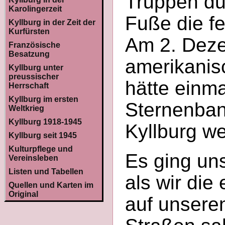
Truppen du
Karolingerzeit
Fuße die f
Kyllburg in der Zeit der
Kurfürsten
Am 2. Deze
Französische
Besatzung
amerikanis
Kyllburg unter
preussischer
hätte einm
Herrschaft
Kyllburg im ersten
Sternenban
Weltkrieg
Kyllburg 1918-1945
Kyllburg w
Kyllburg seit 1945
Kulturpflege und
Es ging un
Vereinsleben
Listen und Tabellen
als wir die
Quellen und Karten im
Original
auf unsere