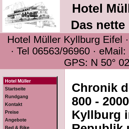
Hotel Müll
Das nette 
Hotel Müller Kyllburg Eifel
· Tel 06563/96960 · eMail:
GPS: N 50° 02´
Hotel Müller
Chronik d
Startseite
Rundgang
800 - 200
Kontakt
Kyllburg 
Preise
Angebote
Republik 
Bed & Bike