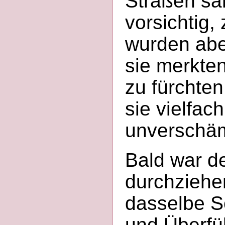
Straßen sa
vorsichtig,
wurden aber
sie merkten
zu fürchte
sie vielfac
unverschäm
Bald war d
durchziehe
dasselbe S
und Überfül