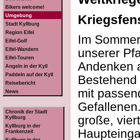
Bikers welcome!
Kriegsfen
Umgebung
Stadt Kyllburg
Region Eifel
Im Sommer 
Eifel-Golf
unserer Pfa
Eifel-Wandern
Eifel-Touren
Andenken a
Angeln in der Kyll
Paddeln auf der Kyll
Bestehend 
Reisebericht
mit passen
News
Gefallenen
Chronik der Stadt
große, vier
Kyllburg
Kyllburg in der
Haupteinga
Frankenzeit
Kyllburg in der