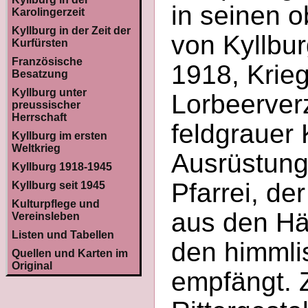
in seinen 
Karolingerzeit
Kyllburg in der Zeit der
von Kyllbu
Kurfürsten
Französische
1918, Krie
Besatzung
Kyllburg unter
Lorbeerverz
preussischer
Herrschaft
feldgrauer K
Kyllburg im ersten
Weltkrieg
Ausrüstung
Kyllburg 1918-1945
Pfarrei, de
Kyllburg seit 1945
Kulturpflege und
aus den Hä
Vereinsleben
Listen und Tabellen
den himmli
Quellen und Karten im
Original
empfängt. 