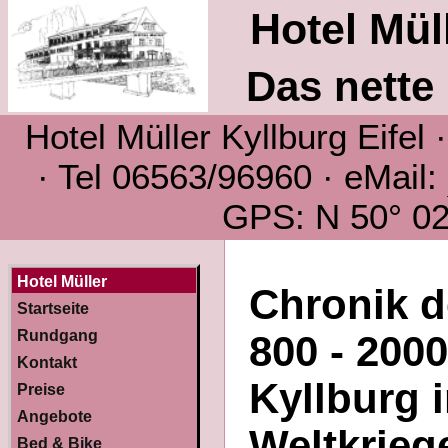
Hotel Müll
Das nette 
Hotel Müller Kyllburg Eifel
· Tel 06563/96960 · eMail:
GPS: N 50° 02´
Hotel Müller
Chronik d
Startseite
Rundgang
800 - 200
Kontakt
Kyllburg i
Preise
Angebote
Weltkriege
Bed & Bike