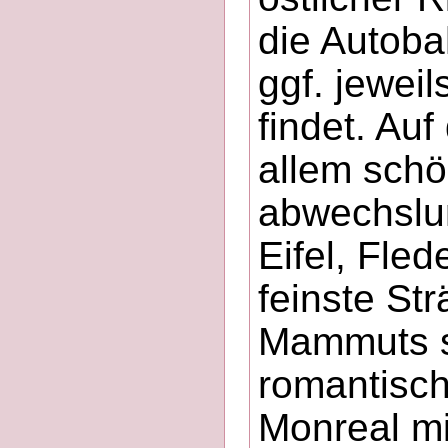
die Autoba
ggf. jewei
findet. Au
allem schö
abwechslu
Eifel, Fle
feinste St
Mammuts s
romantisc
Monreal mi