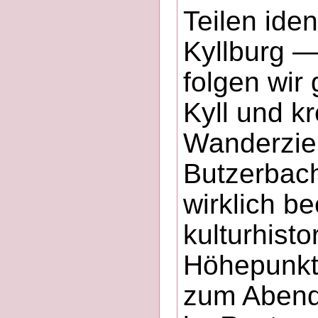
Teilen iden
Kyllburg —
folgen wir
Kyll und kr
Wanderzie
Butzerbach
wirklich b
kulturhist
Höhepunkte
zum Abend