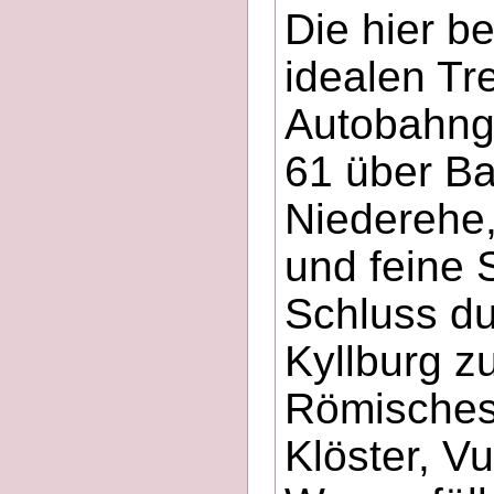
Die hier b
idealen Tr
Autobahnga
61 über Ba
Niederehe,
und feine
Schluss du
Kyllburg z
Römisches
Klöster, V