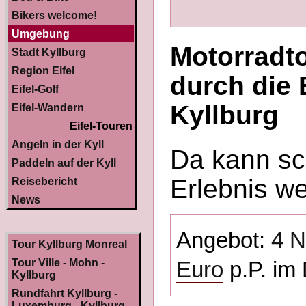
Bikers welcome!
Umgebung
Motorradt
Stadt Kyllburg
Region Eifel
durch die 
Eifel-Golf
Kyllburg
Eifel-Wandern
Eifel-Touren
Angeln in der Kyll
Da kann sc
Paddeln auf der Kyll
Erlebnis we
Reisebericht
News
Angebot:
4 N
Tour Kyllburg Monreal
Tour Ville - Mohn -
Euro
p.P. im
Kyllburg
Rundfahrt Kyllburg -
Luxemburg - Kyllburg