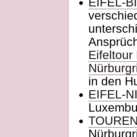
EIFEL-B
verschie
untersch
Ansprüch
Eifeltour
Nürburgr
in den H
EIFEL-N
Luxembur
TOURE
Nürburgr