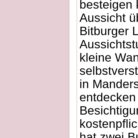
besteigen 
Aussicht ü
Bitburger 
Aussichtst
kleine Wan
selbstvers
in Manders
entdecken 
Besichtigu
kostenpfli
hat zwei B