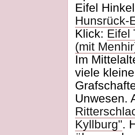
Eifel Hinke
Hunsrück-Ei
Klick:
Eifel
(mit Menhir
Im Mittelalt
viele klein
Grafschafte
Unwesen. Au
Ritterschla
Kyllburg"
. 