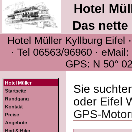
Hotel Müll
Das nette 
Hotel Müller Kyllburg Eifel
· Tel 06563/96960 · eMail:
GPS: N 50° 02´
Hotel Müller
Sie suchte
Startseite
oder
Eifel
Rundgang
Kontakt
GPS-Motor
Preise
Angebote
Bed & Bike