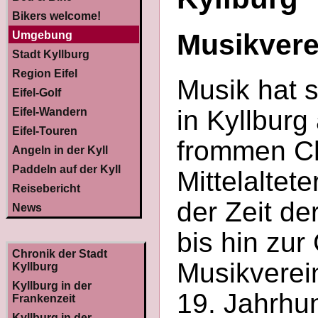
Bikers welcome!
Musikvere
Umgebung
Stadt Kyllburg
Region Eifel
Musik hat s
Eifel-Golf
in Kyllbur
Eifel-Wandern
Eifel-Touren
frommen Ch
Angeln in der Kyll
Paddeln auf der Kyll
Mittelaltet
Reisebericht
der Zeit de
News
bis hin zur
Chronik der Stadt
Musikverei
Kyllburg
Kyllburg in der
19. Jahrhu
Frankenzeit
Kyllburg in der