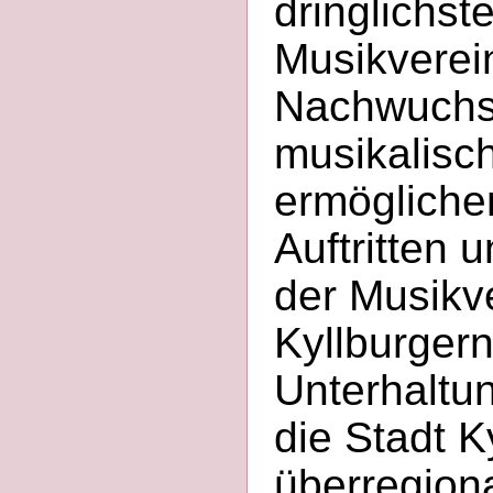
dringlichs
Musikverein
Nachwuchs
musikalisc
ermöglichen
Auftritten 
der Musikve
Kyllburger
Unterhaltu
die Stadt K
überregiona