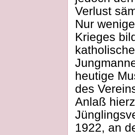
Verlust säm
Nur wenige
Krieges bil
katholisch
Jungmannen
heutige Mu
des Vereins
Anlaß hier
Jünglingsv
1922, an d