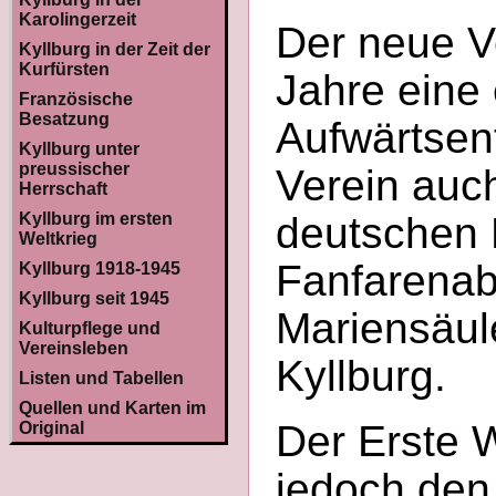
Karolingerzeit
Der neue Ve
Kyllburg in der Zeit der
Kurfürsten
Jahre eine 
Französische
Besatzung
Aufwärtsent
Kyllburg unter
preussischer
Verein auc
Herrschaft
Kyllburg im ersten
deutschen K
Weltkrieg
Fanfarenab
Kyllburg 1918-1945
Kyllburg seit 1945
Mariensäul
Kulturpflege und
Vereinsleben
Kyllburg.
Listen und Tabellen
Quellen und Karten im
Der Erste 
Original
jedoch den 