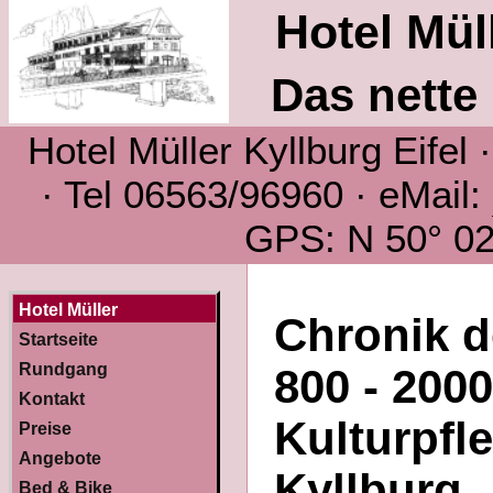
Hotel Müll
Das nette 
Hotel Müller Kyllburg Eifel
· Tel 06563/96960 · eMail:
GPS: N 50° 02´
Hotel Müller
Chronik d
Startseite
Rundgang
800 - 200
Kontakt
Kulturpfl
Preise
Angebote
Kyllburg
Bed & Bike