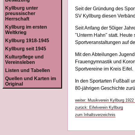
Kyllburg unter
Seit der Gründung des Spor
preussischer
SV Kyllburg diesen Verbän
Herrschaft
Kyllburg im ersten
Seit Anfang der 50iger Jahr
Weltkrieg
"Unterm Hahn" statt. Heute s
Kyllburg 1918-1945
Sportveranstaltungen auf der
Kyllburg seit 1945
Mit den Abteilungen Jugend-
Kulturpflege und
Frauengymnastik und Koronar
Vereinsleben
Sportvereine im Kreis Eifel.
Listen und Tabellen
Quellen und Karten im
In den Sportarten Fußball un
Original
80-jährigen Geschichte zurü
weiter: Musikverein Kyllburg 1922 
zurück: Eifelverein Kyllburg
zum Inhaltsverzeichnis