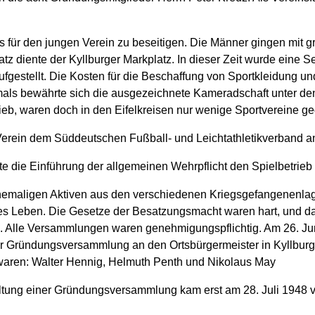
es für den jungen Verein zu beseitigen. Die Männer gingen mit 
atz diente der Kyllburger Markplatz. In dieser Zeit wurde eine S
fgestellt. Die Kosten für die Beschaffung von Sportkleidung u
mals bewährte sich die ausgezeichnete Kameradschaft unter de
trieb, waren doch in den Eifelkreisen nur wenige Sportvereine 
Verein dem Süddeutschen Fußball- und Leichtathletikverband a
hte die Einführung der allgemeinen Wehrpflicht den Spielbetrieb
ehemaligen Aktiven aus den verschiedenen Kriegsgefangenenlage
es Leben. Die Gesetze der Besatzungsmacht waren hart, und 
. Alle Versammlungen waren genehmigungspflichtig. Am 26. Ju
r Gründungsversammlung an den Ortsbürgermeister in Kyllburg 
waren: Walter Hennig, Helmuth Penth und Nikolaus May
tung einer Gründungsversammlung kam erst am 28. Juli 1948 v