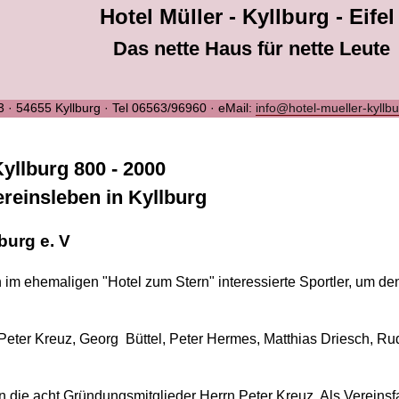
Hotel Müller - Kyllburg - Eifel
Das nette Haus für nette Leute
 3 · 54655 Kyllburg · Tel 06563/96960 · eMail:
info@hotel-mueller-kyllb
yllburg 800 - 2000
ereinsleben in Kyllburg
burg e. V
h im ehemaligen "Hotel zum Stern" interessierte Sportler, um de
Peter Kreuz, Georg Büttel, Peter Hermes, Matthias Driesch, R
n die acht Gründungsmitglieder Herrn Peter Kreuz. Als Vereins