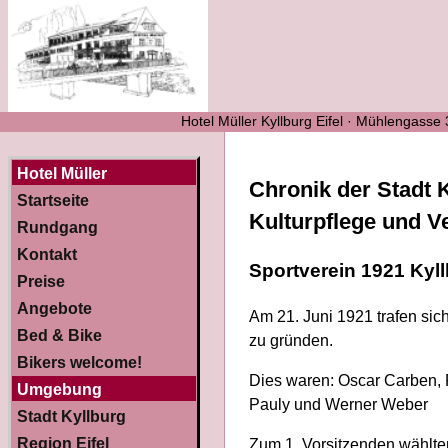
Hotel Müller Kyllburg Eifel · Mühlengasse
Hotel Müller
Chronik der Stadt K
Startseite
Kulturpflege und V
Rundgang
Kontakt
Sportverein 1921 Kyll
Preise
Angebote
Am 21. Juni 1921 trafen sic
Bed & Bike
zu gründen.
Bikers welcome!
Dies waren: Oscar Carben, 
Umgebung
Pauly und Werner Weber
Stadt Kyllburg
Region Eifel
Zum 1. Vorsitzenden wählte