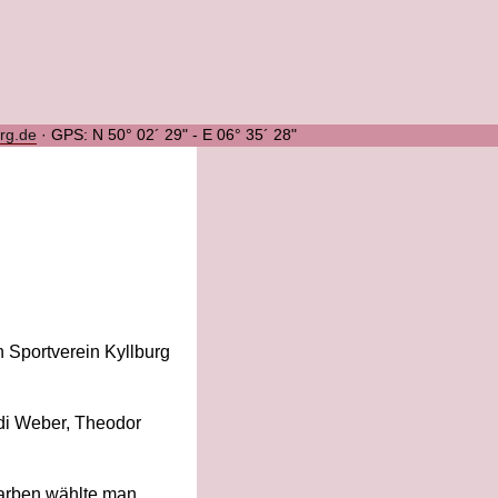
urg.de
·
GPS: N 50° 02´ 29" - E 06° 35´ 28"
n Sportverein Kyllburg
udi Weber, Theodor
farben wählte man