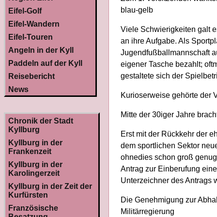
blau-gelb
Eifel-Golf
Eifel-Wandern
Viele Schwierigkeiten galt 
Eifel-Touren
an ihre Aufgabe. Als Sportpl
Angeln in der Kyll
Jugendfußballmannschaft au
Paddeln auf der Kyll
eigener Tasche bezahlt; oft
gestaltete sich der Spielbe
Reisebericht
News
Kurioserweise gehörte der 
Mitte der 30iger Jahre brac
Chronik der Stadt
Kyllburg
Erst mit der Rückkehr der 
Kyllburg in der
dem sportlichen Sektor neu
Frankenzeit
ohnedies schon groß genug
Kyllburg in der
Antrag zur Einberufung eine
Karolingerzeit
Unterzeichner des Antrags 
Kyllburg in der Zeit der
Kurfürsten
Die Genehmigung zur Abhal
Französische
Militärregierung
Besatzung