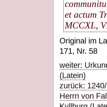
communitum
et actum T
MCCXL, VI.
Original im L
171, Nr. 58
weiter: Urkun
(Latein)
zurück: 1240
Herrn von Fa
Kyllburg (Late