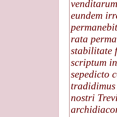
venditaru
eundem irr
permanebit
rata perma
stabilitate
scriptum i
sepedicto 
tradidimus 
nostri Trev
archidiacon