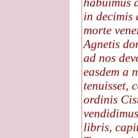
habuimus a
in decimis 
morte vene
Agnetis do
ad nos dev
easdem a n
tenuisset, 
ordinis Cis
vendidimus
libris, capi