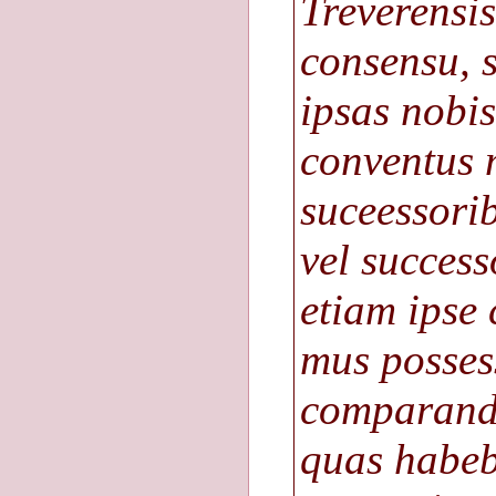
Treverensi
consensu, s
ipsas nobis
conventus 
suceessorib
vel success
etiam ipse 
mus posses
comparanda
quas habeb