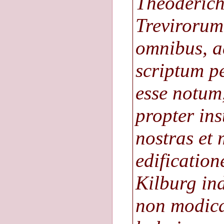
Theoderich
Trevirorum
omnibus, a
scriptum p
esse notum
propter ins
nostras et
edification
Kilburg in
non modica