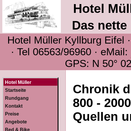
Hotel Müll
Das nette 
Hotel Müller Kyllburg Eifel
· Tel 06563/96960 · eMail:
GPS: N 50° 02´
Hotel Müller
Chronik d
Startseite
Rundgang
800 - 200
Kontakt
Quellen u
Preise
Angebote
Bed & Bike