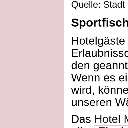
Quelle:
Stadt
Sportfisc
Hotelgäste
Erlaubniss
den geannt
Wenn es ei
wird, könn
unseren Wä
Das
Hotel 