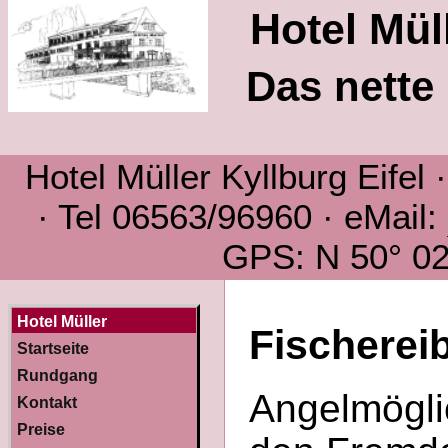
Hotel Müll
Das nette 
Hotel Müller Kyllburg Eifel
· Tel 06563/96960 · eMail:
GPS: N 50° 02´
Hotel Müller
Fischerei
Startseite
Rundgang
Angelmöglic
Kontakt
Preise