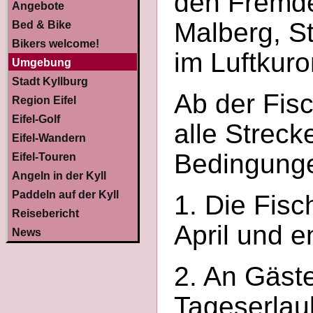
den Fremd
Angebote
Malberg, S
Bed & Bike
Bikers welcome!
im Luftkuro
Umgebung
Stadt Kyllburg
Ab der Fisc
Region Eifel
Eifel-Golf
alle Streck
Eifel-Wandern
Bedingung
Eifel-Touren
Angeln in der Kyll
Paddeln auf der Kyll
1. Die Fisc
Reisebericht
April und e
News
2. An Gäste
Tageserlaub